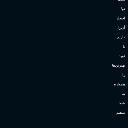
نو!
افتخار
آن‌را
داریم
تا
نوید
بهترین‌ها
را
همواره
به
شما
بدهیم