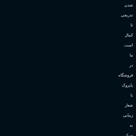
شدن
تدریجی
تا
کمال
است.
ما
در
فروشگاه
پاپروک
با
شعار
زیبایی
به
سبک