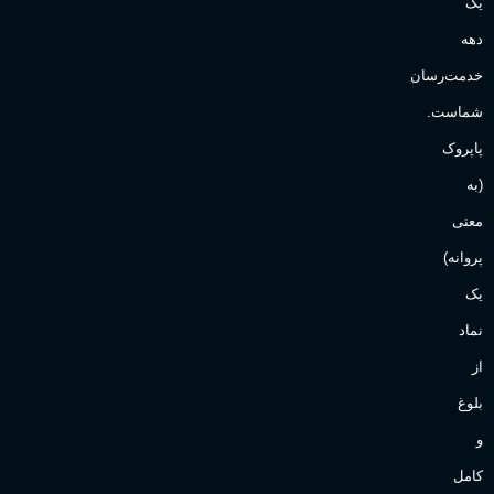
یک
دهه
خدمت‌رسان
شماست.
پاپروک
(به
معنی
پروانه)
یک
نماد
از
بلوغ
و
کامل