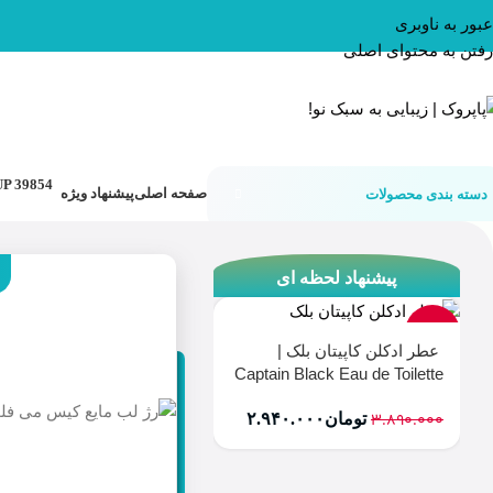
عبور به ناوبری
رفتن به محتوای اصلی
صفحه اصلی
پیشنهاد ویژه
دسته بندی محصولات
پیشنهاد لحظه ای
-24%
عطر ادکلن کاپیتان بلک |
Captain Black Eau de Toilette
۳.۸۹۰.۰۰۰
تومان
۲.۹۴۰.۰۰۰