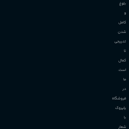
بلوغ
و
کامل
شدن
تدریجی
تا
کمال
است.
ما
در
فروشگاه
پاپروک
با
شعار