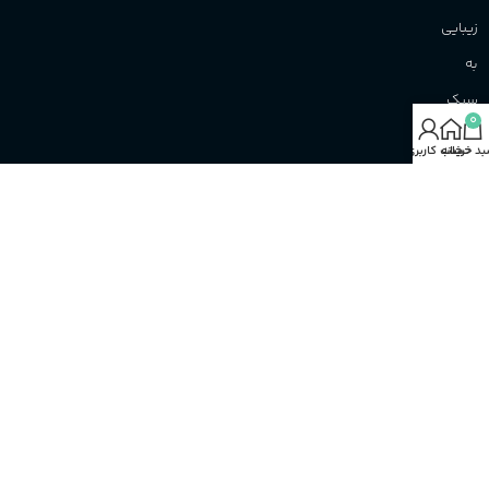
زیبایی
به
سبک
0
نو!
د خرید
خانه
حساب کاربری من
افتخار
آن‌را
داریم
تا
نوید
بهترین‌ها
را
همواره
به