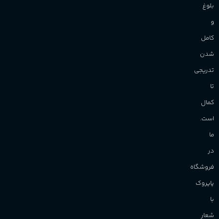
بلوغ
و
کامل
شدن
تدریجی
تا
کمال
است.
ما
در
فروشگاه
پاپروک
با
شعار