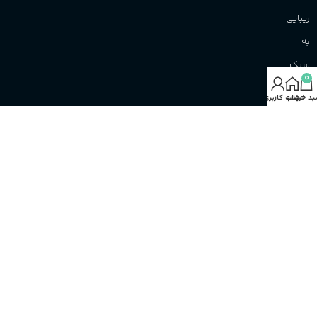
زیبایی
به
سبک
0
نو!
د خرید
خانه
حساب کاربری من
افتخار
آن‌را
داریم
تا
نوید
بهترین‌ها
را
همواره
به