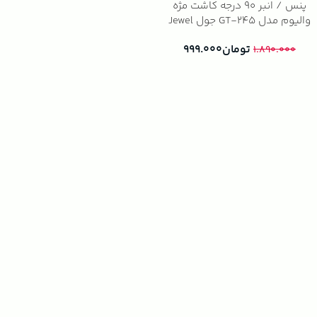
پنس / انبر 90 درجه کاشت مژه
والیوم مدل GT-245 جول Jewel
تومان
۹۹۹.۰۰۰
۱.۸۹۰.۰۰۰