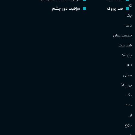
که
ضد چروک
مراقبت دور چشم
یک
دهه
خدمت‌رسان
شماست.
پاپروک
(به
معنی
پروانه)
یک
نماد
از
بلوغ