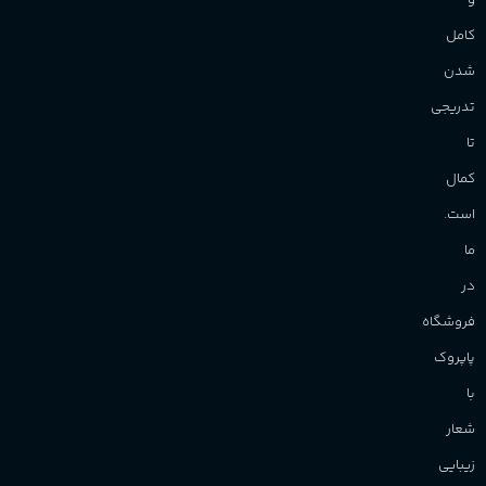
و
کامل
شدن
تدریجی
تا
کمال
است.
ما
در
فروشگاه
پاپروک
با
شعار
زیبایی