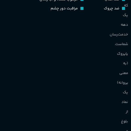
که
ضد چروک
مراقبت دور چشم
یک
دهه
خدمت‌رسان
شماست.
پاپروک
(به
معنی
پروانه)
یک
نماد
از
بلوغ