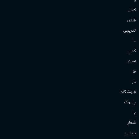
و
کامل
شدن
تدریجی
تا
کمال
است.
ما
در
فروشگاه
پاپروک
با
شعار
زیبایی