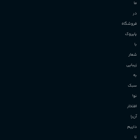
ما
در
فروشگاه
پاپروک
با
شعار
زیبایی
به
سبک
نو!
افتخار
آن‌را
داریم
تا