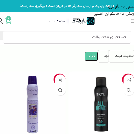
عبور به ناوبری
خدمات پاپروک و ارسال سفارش‌ها در جریان است ( پیگیری سفارشات)
رفتن به محتوای اصلی
0
خانه
بهداشت و مراقبت بدن
دئودورانت و ضد تعریق
فیلتر
محدوده قیمت
برند
-38%
-25%