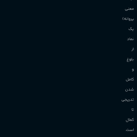
معنی
پروانه)
یک
نماد
از
بلوغ
و
کامل
شدن
تدریجی
تا
کمال
است.