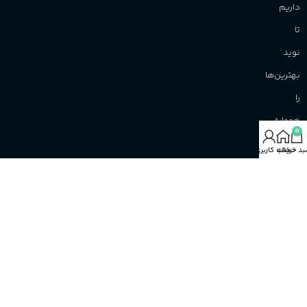
داریم
تا
نوید
بهترین‌ها
را
همواره
0
به
د خرید
خانه
حساب کاربری من
شما
بدهیم
اینستاگرام
واتســــــــــاپ
WhatsApp
Instagram