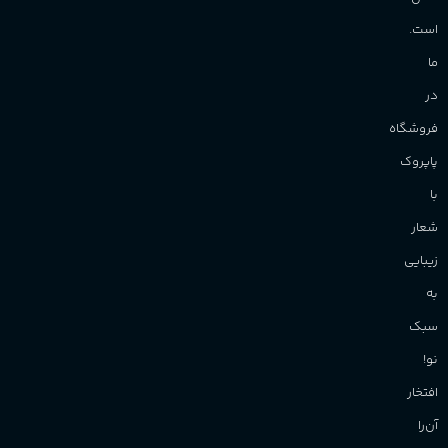
است.
ما
در
فروشگاه
پاپروک
با
شعار
زیبایی
به
سبک
نو!
افتخار
آن‌را