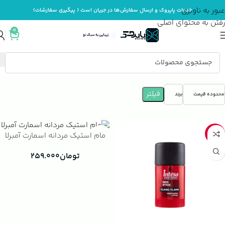
عبور به ناوبری
خدمات پاپروک و ارسال سفارش‌ها در جریان است ( پیگیری سفارشات)
رفتن به محتوای اصلی
0
خانه
بهداشت و مراقبت بدن
دئودورانت و ضد تعریق
فیلتر
محدوده قیمت
برند
-22%
مام استيک مردانه اسمارت آمبرلا
تومان
۲۵۹.۰۰۰