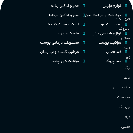
لوازم آرایش
عطر و ادکلن زنانه
بهداشت و مراقبت بدن
عطر و ادکلن مردانه
فروشگاه
محصولات مو
لیفت و سفت کننده
پاپروک
لوازم شخصی برقی
ماسک صورت
مفتخر
مراقبت پوست
محصولات درمانی پوست
است
ضد آفتاب
مرطوب کننده و آب رسان
که
ضد چروک
مراقبت دور چشم
یک
دهه
خدمت‌رسان
شماست.
پاپروک
(به
معنی