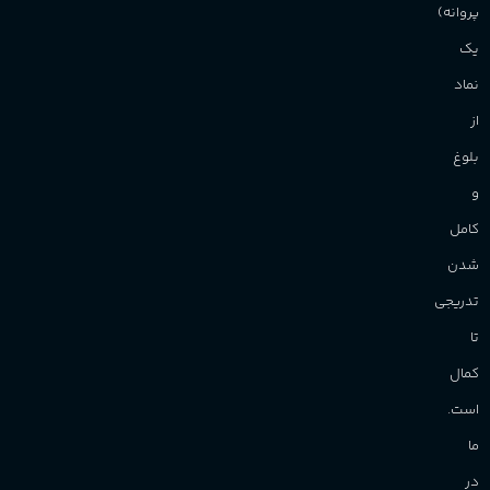
پروانه)
یک
نماد
از
بلوغ
و
کامل
شدن
تدریجی
تا
کمال
است.
ما
در