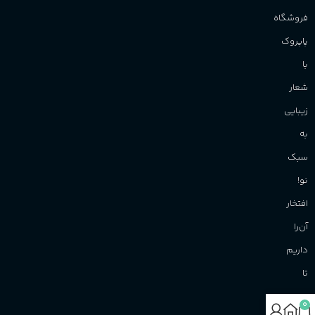
فروشگاه
پاپروک
با
شعار
زیبایی
به
سبک
نو!
افتخار
آن‌را
داریم
تا
نوید
0