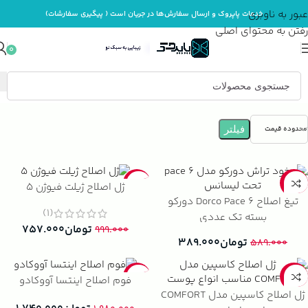
عبور به ناوبری
خدمات پاپروک و ارسال سفارش‌ها در جریان است ( پیگیری سفارشات)
رفتن به محتوای اصلی
0
خانه
بهداشت و مراقبت بدن
فیلتر
محدوده قیمت
-24%
-34%
ژل اصلاح ژیلت فیوژن 5
تیغ اصلاح Dorco Pace 6 دورکو
(1)
بسته تک عددی
تومان
۷۵۷.۰۰۰
۹۹۹.۰۰۰
تومان
۳۸۹.۰۰۰
۵۸۹.۰۰۰
-12%
-35%
فوم اصلاح اینتسا آووکادو
ژل اصلاح کاسپین مدل COMFORT