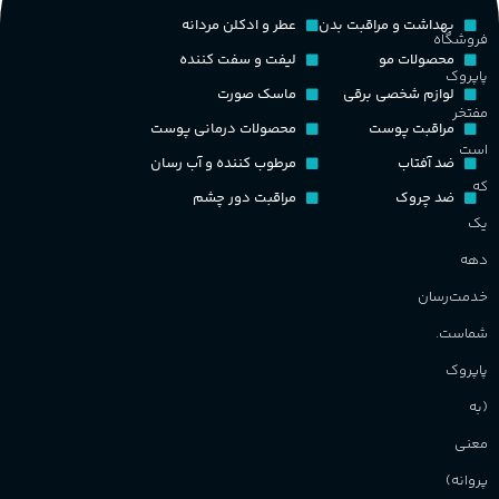
بهداشت و مراقبت بدن
عطر و ادکلن مردانه
فروشگاه
محصولات مو
لیفت و سفت کننده
پاپروک
لوازم شخصی برقی
ماسک صورت
مفتخر
مراقبت پوست
محصولات درمانی پوست
است
ضد آفتاب
مرطوب کننده و آب رسان
که
ضد چروک
مراقبت دور چشم
یک
دهه
خدمت‌رسان
شماست.
پاپروک
(به
معنی
پروانه)