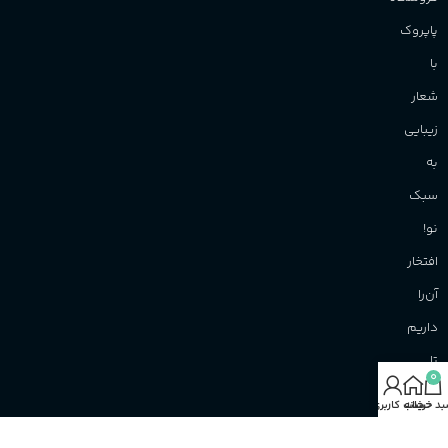
پاپروک
با
شعار
زیبایی
به
سبک
نو!
افتخار
آن‌را
داریم
تا
0
نوید
د خرید
خانه
حساب کاربری من
بهترین‌ها