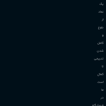
یک
نماد
از
بلوغ
و
کامل
شدن
تدریجی
تا
کمال
است.
ما
در
فروشگاه