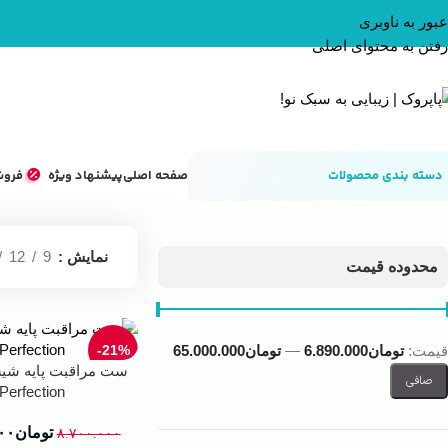
عبور به ناوبری
رفتن به محتوای اصلی
دسته بندی محصولات
صفحه اصلی
پیشنهاد ویژه
فروش
خانه
ست هدیه
نمایش
9
12
محدوده قیمت
قيمت:
تومان6.890.000
—
تومان65.000.000
-21%
صافی
Perfection
تومان
۰۰
۸.۷۰۰.۰۰۰