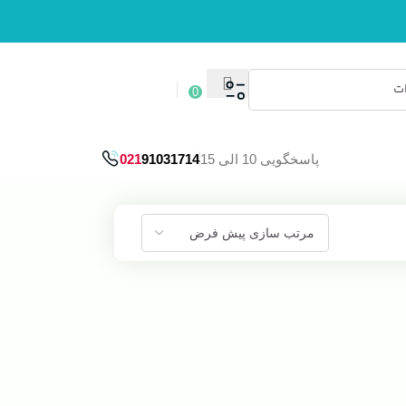
ورود / ثبت نام
0
پاسخگویی 10 الی 15
91031714
021