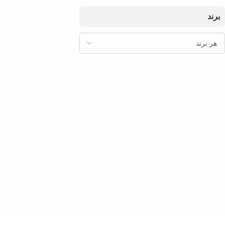
برند
اگه تا حالا عضو باشگ
شماره موبایل
کد امنیتی
نمایش ن