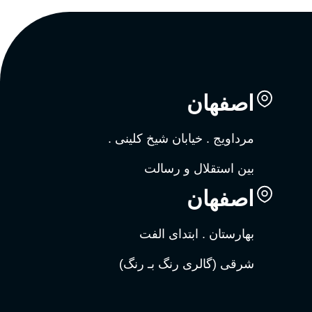
اصفهان
مرداویج . خیابان شیخ کلینی .
بین استقلال و رسالت
اصفهان
بهارستان . ابتدای الفت
شرقی (گالری رنگ بـ رنگ)