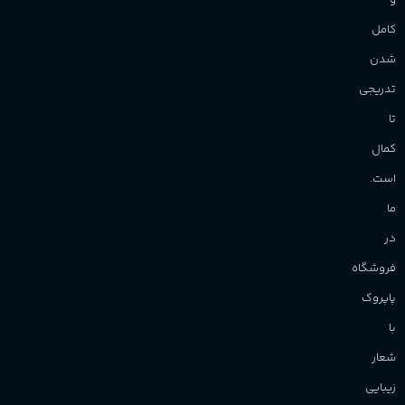
و
کامل
شدن
تدریجی
تا
کمال
است.
ما
در
فروشگاه
پاپروک
با
شعار
زیبایی