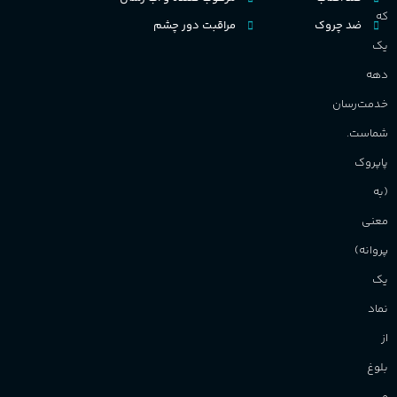
که
ضد چروک
مراقبت دور چشم
یک
دهه
خدمت‌رسان
شماست.
پاپروک
(به
معنی
پروانه)
یک
نماد
از
بلوغ