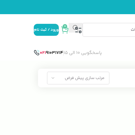
0
ورود / ثبت نام
پاسخگویی 10 الی 15
91031714
021