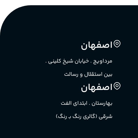
اصفهان
مرداویج . خیابان شیخ کلینی .
بین استقلال و رسالت
اصفهان
بهارستان . ابتدای الفت
شرقی (گالری رنگ بـ رنگ)