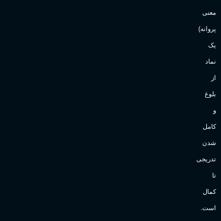
معنی
پروانه)
یک
نماد
از
بلوغ
و
کامل
شدن
تدریجی
تا
کمال
است.