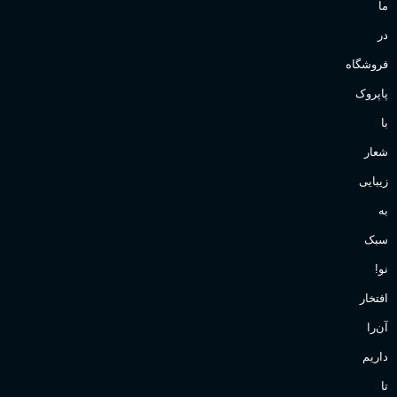
ما
در
فروشگاه
پاپروک
با
شعار
زیبایی
به
سبک
نو!
افتخار
آن‌را
داریم
تا