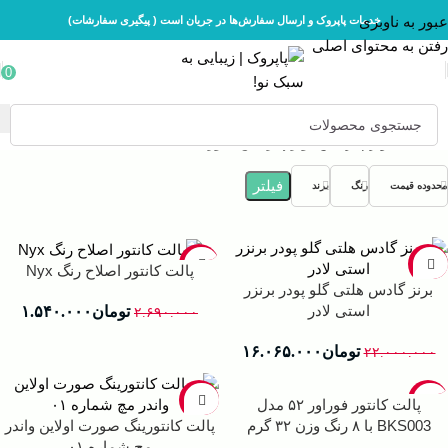
عبور به ناوبری
خدمات پاپروک و ارسال سفارش‌ها در جریان است ( پیگیری سفارشات)
رفتن به محتوای اصلی
0
خانه
لوازم آرایش
لوازم آرایش صورت
فیلتر
محدوده قیمت
رنگ
برند
-43%
-27%
پالت کانتور اصلاح رنگ Nyx
برنز گادس هلتی گلو پودر برنزر
استی لادر
تومان
۱.۵۴۰.۰۰۰
۲.۶۹۰.۰۰۰
تومان
۱۶.۰۶۵.۰۰۰
۲۲.۰۰۰.۰۰۰
-12%
-27%
پالت کانتور فوراور ۵۲ مدل
BKS003 با ۸ رنگ وزن ۳۲ گرم
پالت کانتورینگ صورت اولاین واندر
مچ شماره ۰۱