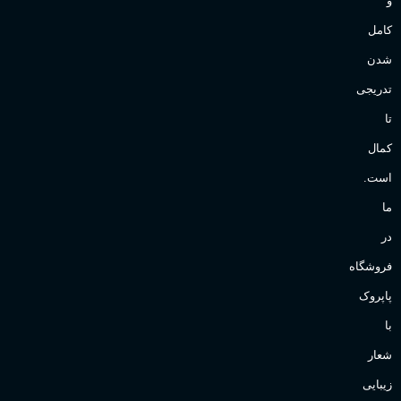
و
کامل
شدن
تدریجی
تا
کمال
است.
ما
در
فروشگاه
پاپروک
با
شعار
زیبایی