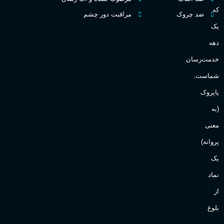
که
ضد چروک
مراقبت دور چشم
یک
دهه
خدمت‌رسان
شماست.
پاپروک
(به
معنی
پروانه)
یک
نماد
از
بلوغ