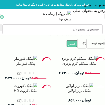
عبور به ناوبری
خدمات پاپروک و ارسال سفارش‌ها در جریان است ( پیگیری سفارشات)
رفتن به محتوای اصلی
0
خانه
لوازم آرایش
لوازم آرایش صورت
فیلتر
محدوده قیمت
رنگ
-36%
-30%
پنکک شیگلم کرم پودری
پنکک فلورمار
تومان
۲.۷۴۰.۰۰۰
(2)
۳.۸۹۰.۰۰۰
تومان
۲.۲۹۰.۰۰۰
۳.۵۹۰.۰۰۰
-10%
پنکیک برنز اولاین
پنکیک کروت HD
تومان
۸۵۹.۰۰۰
(1)