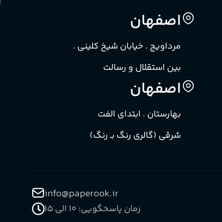
اصفهان
مرداویج . خیابان شیخ کلینی .
بین استقلال و رسالت
اصفهان
بهارستان . ابتدای الفت
شرقی (گالری رنگ بـ رنگ)
info@paperook.ir
زمان پاسخگویی: 10 الی ۱5