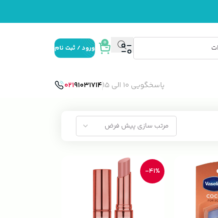
0
ورود / ثبت نام
پاسخگویی 10 الی 15
91031714
021
-41%