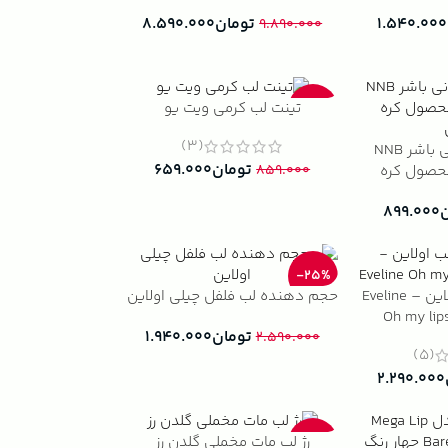
۱.۵۴۰.۰۰۰
تومان
۸.۵۹۰.۰۰۰
۹.۸۹۰.۰۰۰
تینت لب کرمی ویت یو
-23%
(3)
تینت لب غلیظ نانی باشر NNB
تومان
۶۵۹.۰۰۰
NUNI BUS محصول کره
۸۵۹.۰۰۰
۸۹۹.۰۰۰
-25%
حجم دهنده لب اولاین – Eveline
حجم دهنده لب فلفل چیلی اولاین
Oh my lips
تومان
۱.۹۴۰.۰۰۰
۲.۵۹۰.۰۰۰
(5)
۲.۲۹۰.۰۰۰
رژ لب مات مخملی گلدن رز
-42%