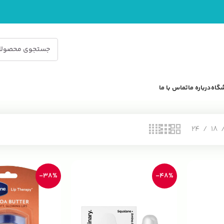
گاه
درباره ما
تماس با ما
24
18
-38%
-48%