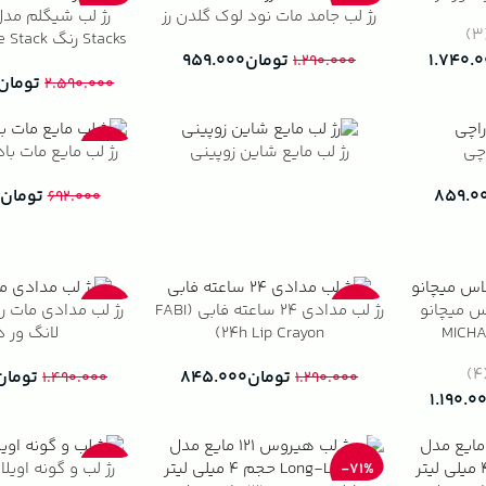
رژ لب جامد مات نود لوک گلدن رز
(
Stacks رنگ Bare Stack چهار رنگ
تومان
۹۵۹.۰۰۰
۱.۷۴۰.
۱.۲۹۰.۰۰۰
تومان
۲.۵۹۰.۰۰۰
اچی
رژ لب مایع شاین زوپینی
رژ لب مایع مات باد
-5%
۸۵۹.۰
تومان
۶۹۲.۰۰۰
اس میچانو
رژ لب مدادی ۲۴ ساعته فابی (FABI
رژ لب مدادی مات 
-50%
-34%
(MICH
24h Lip Crayon)
لانگ ور 
(
تومان
۸۴۵.۰۰۰
تومان
۱.۴۹۰.۰۰۰
۱.۲۹۰.۰۰۰
۱.۱۹۰.۰
رژ لب و گونه اویلا
-16%
-71%