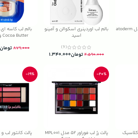
استیک لب بایودرما مدل atoderm
بالم لب اوردینری اسکوالن و آمینو
بالم لب کاسه ای 
اسید
Cocoa Butter وزن 7 گرم
(6)
تومان
۸۷۹.۰۰۰
تومان
۱.۳۴۰.۰۰۰
۲.۵۹۰.۰۰۰
-19%
-20%
 کلاسیک
پالت رژ لب فوراور ۵۲ مدل MPL001
پالت کانتور لب و 