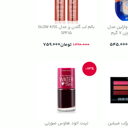
وازلین مدل
بالم لب گلدن رز مدل GLOW KISS
SPF15
۵۴۵.۰۰۰
تومان
۷۵۹.۰۰۰
۱.۲۹۰.۰۰۰
-13%
رژلب میبلین
تینت اتود هاوس صورتی