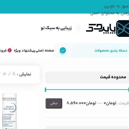
عبور به ناوبری
رفتن به محتوای اصلی
دسته بندی محصولات
صفحه اصلی
پیشنهاد ویژه
فروش
خانه
لوازم آرایش
لوازم آرایش لب
نمایش
9
12
محدوده قیمت
قيمت:
تومان0
—
تومان8.590.000
صافی