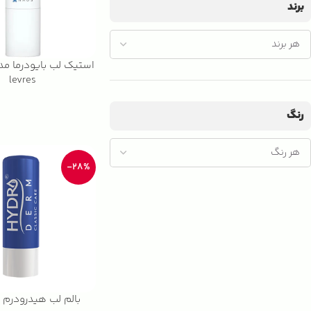
برند
levres
رنگ
-28%
بالم لب هیدرودرم