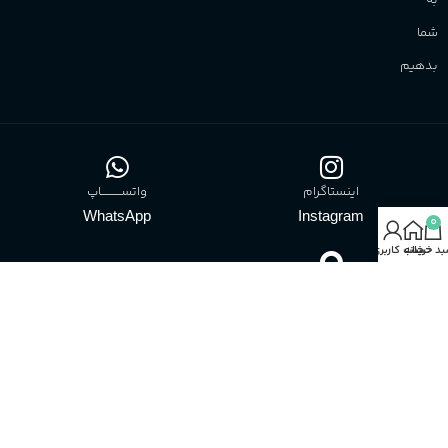
به
شما
بدهیم
اینستاگرام
واتســــــــــاپ
WhatsApp
Instagram
0
د خرید
خانه
حساب کاربری من
بـــــلــــه
bale
info@paperook.ir
زمان پاسخگویی: 10 الی ۱5