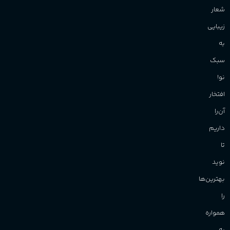
شعار
زیبایی
به
سبک
نو!
افتخار
آن‌را
داریم
تا
نوید
بهترین‌ها
را
همواره