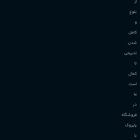
از
بلوغ
و
کامل
شدن
تدریجی
تا
کمال
است.
ما
در
فروشگاه
پاپروک
با