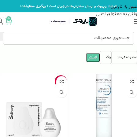
عبور به ناوبری
خدمات پاپروک و ارسال سفارش‌ها در جریان است ( پیگیری سفارشات)
رفتن به محتوای اصلی
0
خانه
لوازم آرایش
لوازم آرایش لب
فیلتر
محدوده قیمت
رنگ
-48%