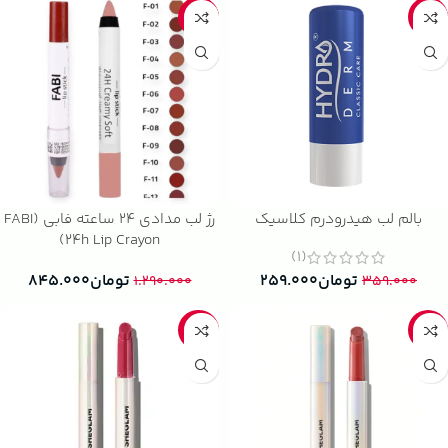
-34%
-28%
بالم لب هیدرودرم کلاسیک
رژ لب مدادی ۲۴ ساعته فابی (FABI
24h Lip Crayon)
(1)
تومان
۲۵۹.۰۰۰
تومان
۸۴۵.۰۰۰
۱.۲۹۰.۰۰۰
۳۵۹.۰۰۰
-34%
-23%