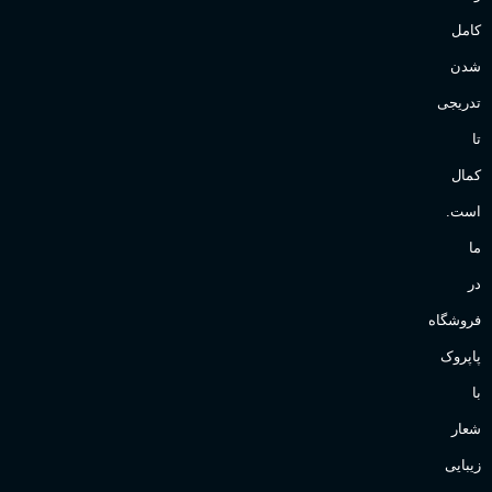
کامل
شدن
تدریجی
تا
کمال
است.
ما
در
فروشگاه
پاپروک
با
شعار
زیبایی