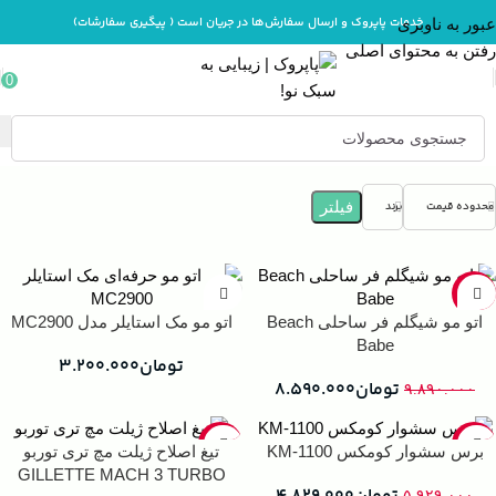
خدمات پاپروک و ارسال سفارش‌ها در جریان است ( پیگیری سفارشات)
عبور به ناوبری
رفتن به محتوای اصلی
0
خانه
فیلتر
محدوده قیمت
برند
-13%
اتو مو شیگلم فر ساحلی Beach
اتو مو مک استایلر مدل MC2900
Babe
تومان
۳.۲۰۰.۰۰۰
تومان
۸.۵۹۰.۰۰۰
۹.۸۹۰.۰۰۰
-47%
-19%
برس سشوار کومکس KM-1100
تیغ اصلاح ژیلت مچ تری توربو
GILLETTE MACH 3 TURBO
۵.۹۲۹.۰۰۰