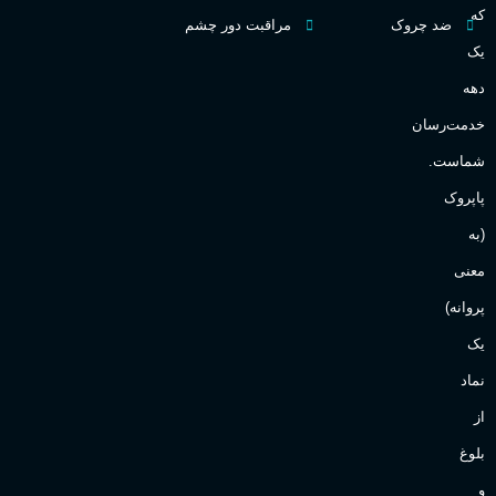
که
ضد چروک
مراقبت دور چشم
یک
دهه
خدمت‌رسان
شماست.
پاپروک
(به
معنی
پروانه)
یک
نماد
از
بلوغ
و