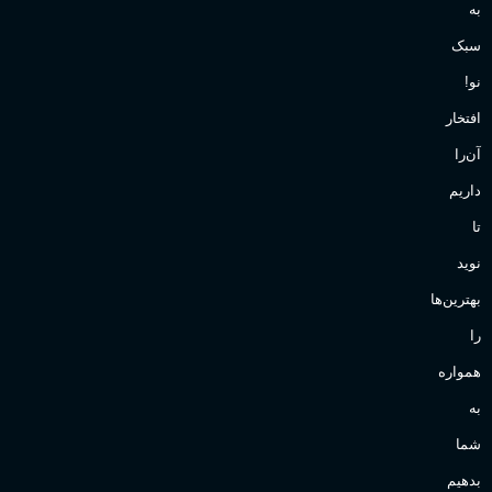
به
سبک
نو!
افتخار
آن‌را
داریم
تا
نوید
بهترین‌ها
را
همواره
به
شما
بدهیم