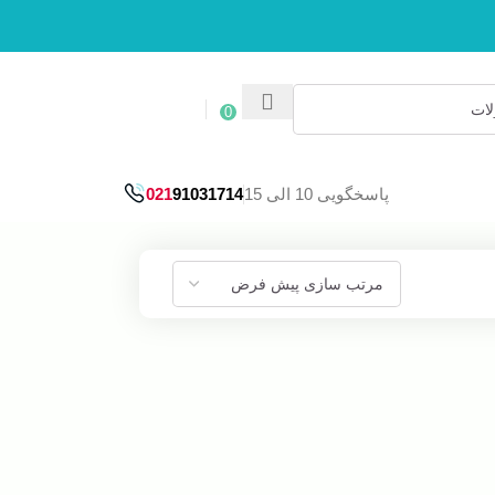
ورود / ثبت نام
0
پاسخگویی 10 الی 15
91031714
021