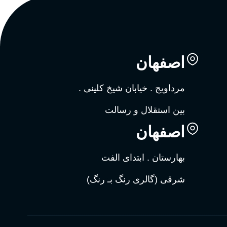
اصفهان
مرداویج . خیابان شیخ کلینی .
بین استقلال و رسالت
اصفهان
بهارستان . ابتدای الفت
شرقی (گالری رنگ بـ رنگ)