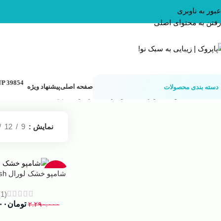
عبور به ناوبری
رفتن به محتوای اصلی
صفحه اصلی
پیشنهاد ویژه
دسته بندی محصولات
خانه
محصولات مو
بهداشت و مراقبت از مو
شامپو خشک
نمایش
9
12
-15%
شامپو خشک لورال Fresh Crush
(1)
تومان
۰۰
۲.۲۹۰.۰۰۰