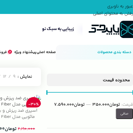
عبور به ناوبری
رفتن به محتوای اصلی
دسته بندی محصولات
صفحه اصلی
پیشنهاد ویژه
فروش
خانه
محصولات مو
بهداشت و مراقبت از مو
لوسیون مو
نمایش
9
12
محدوده قیمت
قيمت:
تومان350.000
—
تومان7.590.000
-30%
اسپری ضد ریزش و با
صافی
مائویی مدل Bamboo Fiber
تومان
۰۰۰
۲.۱۹۰.۰۰۰