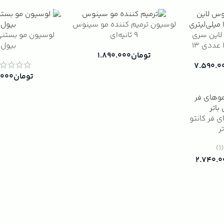
لوسیون ترمیم کننده مو سینوس
لاین سری
لوسیون مو بستنی
9 ثانیه‌ای
Seliàr حاوی کراتین ۱۲ عددی ۱۳
بیول
تومان
۱.۸۹۰.۰۰۰
۷.۵۹۰.۰
تومان
.۰۰۰
ی فر کانتو
ر
(1
۲.۷۴۰.۰