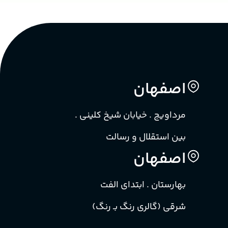
اصفهان
مرداویج . خیابان شیخ کلینی .
بین استقلال و رسالت
اصفهان
بهارستان . ابتدای الفت
شرقی (گالری رنگ بـ رنگ)