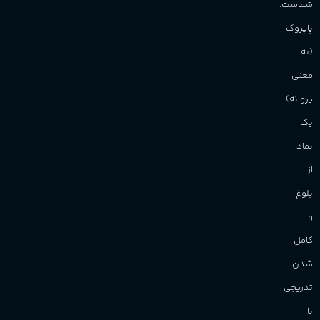
شماست.
پاپروک
(به
معنی
پروانه)
یک
نماد
از
بلوغ
و
کامل
شدن
تدریجی
تا