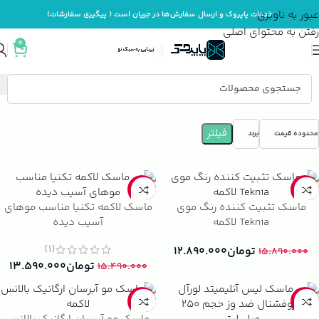
عبور به ناوبری
خدمات پاپروک و ارسال سفارش‌ها در جریان است ( پیگیری سفارشات)
رفتن به محتوای اصلی
0
خانه
محصولات مو
بهداشت و مراقبت از مو
فیلتر
محدوده قیمت
برند
-12%
-19%
ماسک تثبیت کننده رنگ موی
ماسک لاکمه تکنیا مناسب موهای
Teknia لاکمه
آسیب دیده
(1)
تومان
۱۲.۸۹۰.۰۰۰
۱۵.۸۹۰.۰۰۰
تومان
۱۳.۵۹۰.۰۰۰
۱۵.۴۹۰.۰۰۰
-27%
-40%