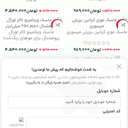
تومان
۹۸۹.۰۰۰
تومان
۴.۵۴۰.۰۰۰
۵.۸۹۰.۰۰۰
۱.۵۴۰.۰۰۰
-40%
-43%
ماسک موی کراتین برزیلی میسوری
ماسک ویتامینو کالر لورآل
پروفشنال برای موهای رنگ‌شده
(1)
حجم ۲۵۰ میلی‌لیتر
تومان
۹۸۹.۰۰۰
تومان
۴.۵۴۰.۰۰۰
۷.۵۹۰.۰۰۰
۱.۷۴۰.۰۰۰
نرم کننده ده کاره بیول بدون
به شدت خوشحالیم که پیش ما اومدین!
سولفات
اگه تا حالا عضو باشگاه مشتریانمون نشدین، کافیه شماره‌تون رو اینجا بذارین تا
تومان
۸۹.۰۰۰
برای اولین سفارش‌تون
اعتبار هدیه رایگان از ما بگیرید!
شماره موبایل
کد امنیتی