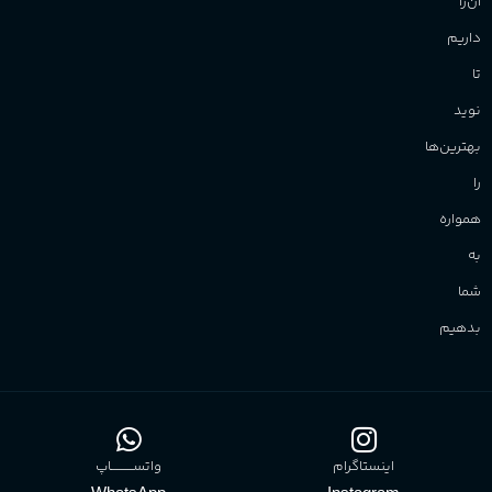
آن‌را
داریم
تا
نوید
بهترین‌ها
را
همواره
به
شما
بدهیم
اینستاگرام
واتســــــــــاپ