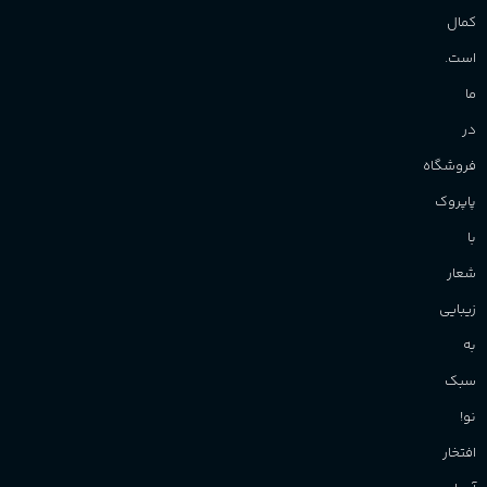
کمال
است.
ما
در
فروشگاه
پاپروک
با
شعار
زیبایی
به
سبک
نو!
افتخار