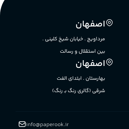
اصفهان
مرداویج . خیابان شیخ کلینی .
بین استقلال و رسالت
اصفهان
بهارستان . ابتدای الفت
شرقی (گالری رنگ بـ رنگ)
info@paperook.ir