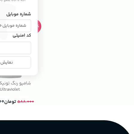
اگه تا حالا عضو ب
تومان
۰۰
۸۵۹.۰۰۰
شماره موبایل
-23%
کد امنیتی
نمایش ن
Ultraviolet
تومان
۰۰
۵۸۸.۰۰۰