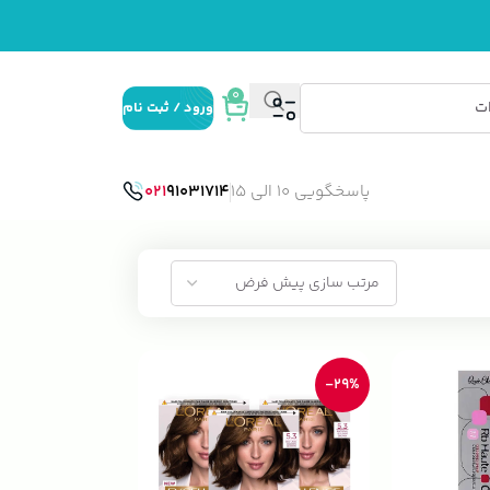
0
ورود / ثبت نام
پاسخگویی 10 الی 15
91031714
021
-29%