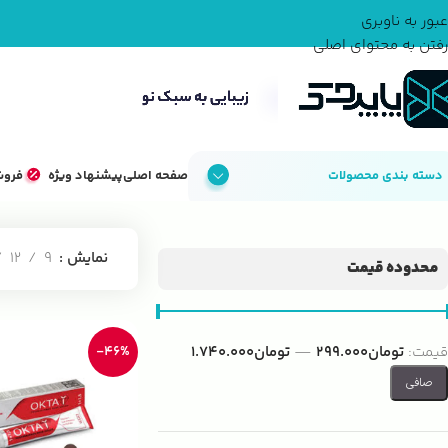
عبور به ناوبری
رفتن به محتوای اصلی
دسته بندی محصولات
صفحه اصلی
پیشنهاد ویژه
فروش
خانه
محصولات مو
تجهیزات رنگ مو
رنگ مو
نمایش
9
12
محدوده قیمت
قيمت:
تومان299.000
—
تومان1.740.000
-46%
صافی