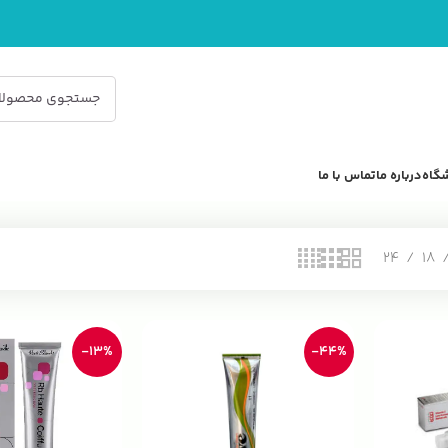
گاه
درباره ما
تماس با ما
24
18
-13%
-44%