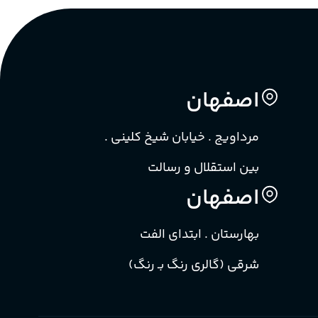
اصفهان
مرداویج . خیابان شیخ کلینی .
بین استقلال و رسالت
اصفهان
بهارستان . ابتدای الفت
شرقی (گالری رنگ بـ رنگ)