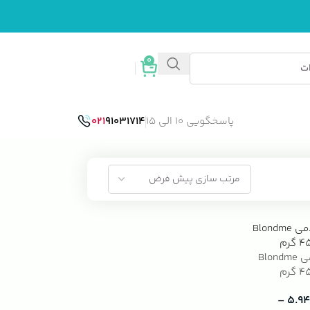
0
ورود / ثبت نام
پاسخگویی 10 الی 15
91031714
021
پودر دکلره بلوندمی Blondme
–
۵.۹۴