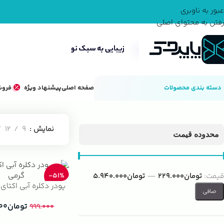
عبور به ناوبری
رفتن به محتوای اصلی
دسته بندی محصولات
صفحه اصلی
پیشنهاد ویژه
فروش
خانه
محصولات مو
تجهیزات رنگ مو
پودر دکلره
نمایش
9
12
محدوده قیمت
قيمت:
تومان229.000
—
تومان5.940.000
-51%
پودر دکلره آبی اکتای 500 گرمی
صافی
تومان
۰۰
۹۹۹.۰۰۰