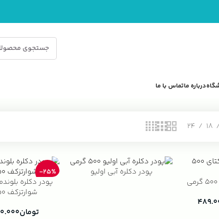
گاه
درباره ما
تماس با ما
24
18
پودر دکلره آبی اولیو
-25%
شوارتزکف 450 گرم
۴۸۹.۰
تومان
۰.۰۰۰