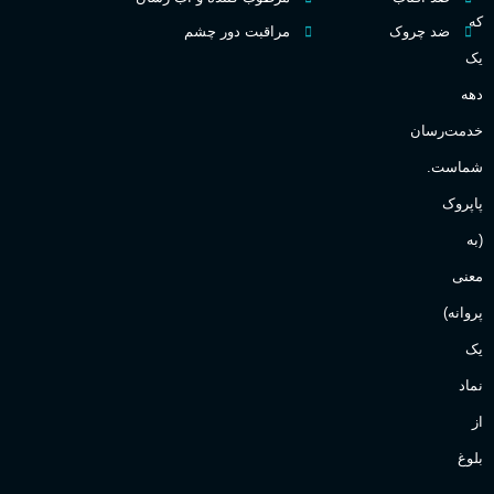
که
ضد چروک
مراقبت دور چشم
یک
دهه
خدمت‌رسان
شماست.
پاپروک
(به
معنی
پروانه)
یک
نماد
از
بلوغ