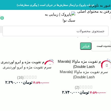
عبور به ناوبری
خدمات پاپروک و ارسال سفارش‌ها در جریان است ( پیگیری سفارشات)
رفتن به محتوای اصلی
0
خانه
محصولات مو
فیلتر
محدوده قیمت
-41%
-24%
سرم تقویت مژه و ابرو اوردینری
سرم تقویت مژه ماوالا (Mavala
Double Lash)
(16)
تومان
۲.۲۹۰.۰۰۰
۳.۸۹۰.۰۰۰
(2)
تومان
۲.۷۴۰.۰۰۰
۳.۵۹۰.۰۰۰