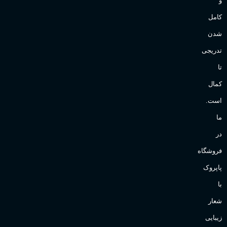
و
کامل
شدن
تدریجی
تا
کمال
است.
ما
در
فروشگاه
پاپروک
با
شعار
زیبایی