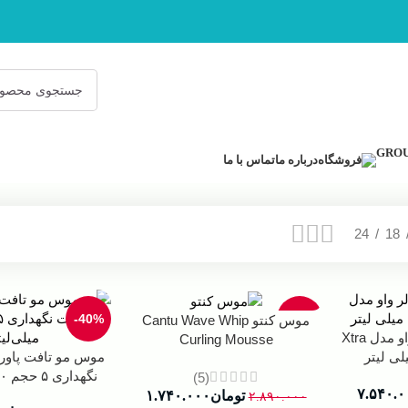
فروشگاه
درباره ما
تماس با ما
24
18
-40%
-40%
موس کنتو Cantu Wave Whip
فوم حجم دهنده کالر واو مدل Xtra
Curling Mousse
موس مو تافت پاور
نگهداری ۵ حجم ۲۰۰ میلی‌لیتر
(5)
۷.۵۴۰.۰
تومان
۱.۷۴۰.۰۰۰
۲.۸۹۰.۰۰۰