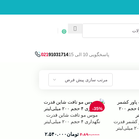
ورود / ثبت نام
0
پاسخگویی 10 الی 15
91031714
021
-35%
موس مو تافت شاین قدرت
 کشمر قدرت
نگهداری ۴ حجم ۲۰۰ میلی‌لیتر
تومان
۲.۵۴۰.۰۰۰
۳.۸۹۰.۰۰۰