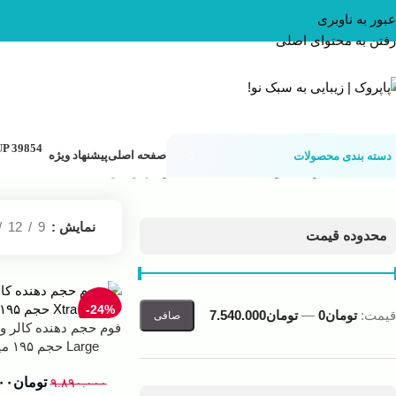
عبور به ناوبری
رفتن به محتوای اصلی
صفحه اصلی
پیشنهاد ویژه
دسته بندی محصولات
خانه
محصولات مو
حالت دهنده های مو
موس مو
نمایش
9
12
محدوده قیمت
-24%
قيمت:
تومان0
—
تومان7.540.000
صافی
Large حجم ۱۹۵ میلی لیتر
تومان
۰۰
۹.۸۹۰.۰۰۰