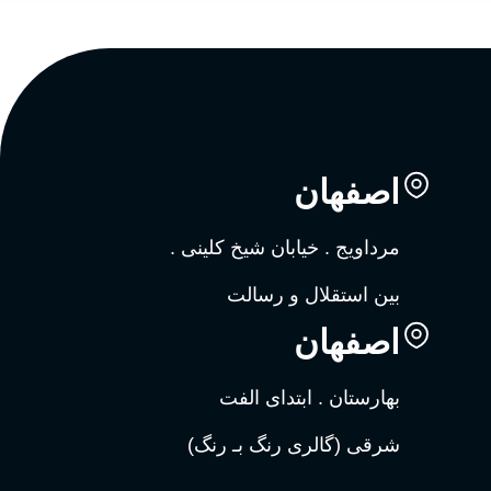
اصفهان
مرداویج . خیابان شیخ کلینی .
بین استقلال و رسالت
اصفهان
بهارستان . ابتدای الفت
شرقی (گالری رنگ بـ رنگ)