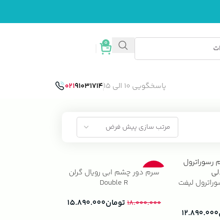
0
ورود / ثبت نام
پاسخگویی 10 الی 15
91031714
021
سرم دور چشم ابی رویال گرلن
-12%
راترول لیفت
Double R
تومان
۱۵.۸۹۰.۰۰۰
۱۸.۰۰۰.۰۰۰
۱۲.۸۹۰.۰۰۰