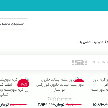
گاه
درباره ما
تماس با ما
24
18
دور چشم پپتاید حلزون کوزارکس
-28%
-24%
م دور چشم
ژل کرم دورچشم رسو
جوانساز
کدلی
(7)
۱۵.۸۹۰.۰
تومان
تومان
۲.۹۴۰.۰۰۰
۱۸.۰۰۰.۰۰۰
۳.۸۹۰.۰۰۰