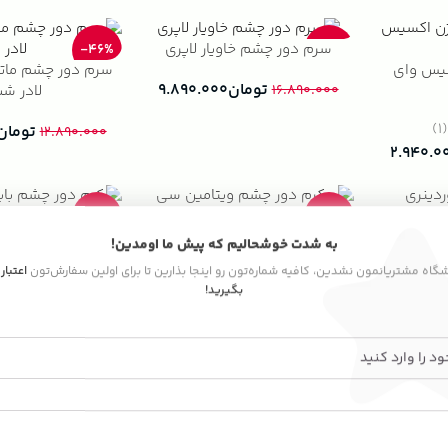
سرم دور چشم خاویار لاپری
-46%
-41%
یس وای
سرم دور چشم مات
تومان
۹.۸۹۰.۰۰۰
لادر ش
۱۶.۸۹۰.۰۰۰
(1
تومان
۱۲.۸۹۰.۰۰۰
۲.۹۴۰.۰
ینری
-27%
-15%
کرم دور چشم ویتامین سی پلاس
کرم دور چشم باباری
به شدت خوشحالیم که پیش ما اومدین!
استلین
آبرسان
اشگاه مشتریانمون نشدین، کافیه شماره‌تون رو اینجا بذارین تا برای اولین سفارش‌تون
اعتبار
۱.۹۴۰.۰
بگیرید!
تومان
۸۴۵.۰۰۰
تومان
۳.۸۹۰.۰۰۰
۹۸۹.۰۰۰
زارکس
-42%
-31%
کرم دور چشم و لب 9 کاره باباریا
کرم دور چشم ویت
Vital skin حجم 15میل
شیسید
۳.۵۴۰.۰