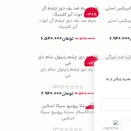
-38%
ریکس استی
سرم ضد پف دور چشم آل ابوت
ب
آیز کلینیک
۶.۹۴۰.۰۰۰
تومان
۶.۵۴۰.۰۰۰
۱۰.۵۹۰.۰۰۰
-17%
ا ضد تیرگی و
کرم دور چشم رتینول سام بای
می
 هدیه رایگان از ما
(50)
۲.۸۴۰.۰۰۰
تومان
۲.۹۴۰.۰۰۰
۳.۵۴۰.۰۰۰
ماداگاسکار سنتلا پروبیو سیکا
-15%
ال پرفکشن
اسکین
و
(3)