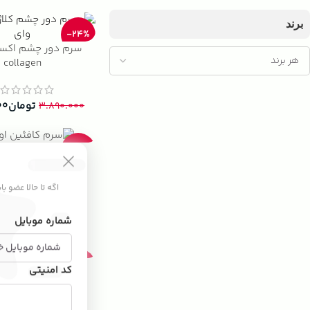
برند
-24%
سرم دور چشم اکس
collagen
)
تومان
۰۰
۳.۸۹۰.۰۰۰
سرم کافئين اورد
-25%
(23)
اگه تا حالا عضو ب
تومان
۰۰
۲.۵۹۰.۰۰۰
شماره موبایل
کرم دور چشم کو
-28%
کد امنیتی
(47)
تومان
۰۰
۴.۸۹۰.۰۰۰