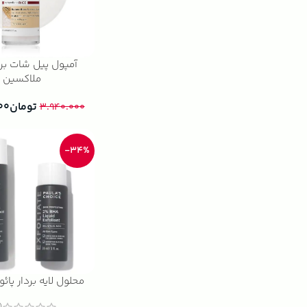
آمپول پیل شات برن
ملاکسین
تومان
۰۰
۳.۹۴۰.۰۰۰
-34%
محلول لایه بردار پائ