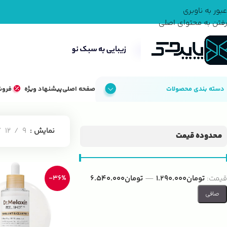
عبور به ناوبری
رفتن به محتوای اصلی
دسته بندی محصولات
صفحه اصلی
پیشنهاد ویژه
فروش
خانه
مراقبت پوست
سرم لایه بردار
نمایش
9
12
محدوده قیمت
قيمت:
تومان1.290.000
—
تومان6.540.000
-36%
صافی