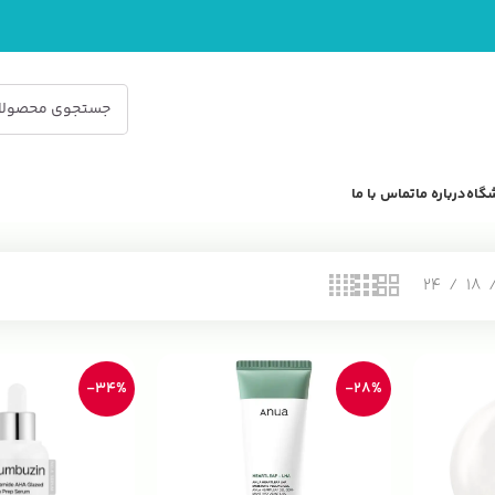
گاه
درباره ما
تماس با ما
24
18
-34%
-28%