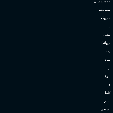
خدمت‌رسان
شماست.
پاپروک
(به
معنی
پروانه)
یک
نماد
از
بلوغ
و
کامل
شدن
تدریجی