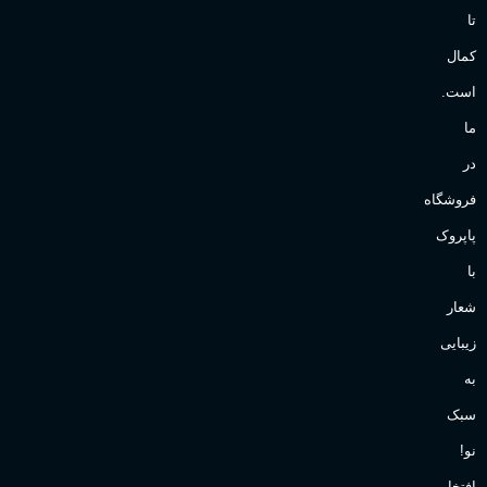
تا
کمال
است.
ما
در
فروشگاه
پاپروک
با
شعار
زیبایی
به
سبک
نو!
افتخار