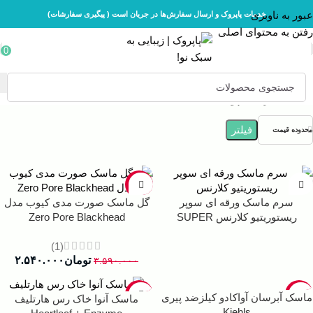
عبور به ناوبری
خدمات پاپروک و ارسال سفارش‌ها در جریان است ( پیگیری سفارشات)
رفتن به محتوای اصلی
0
خانه
مراقبت پوست
فیلتر
محدوده قیمت
-29%
سرم ماسک ورقه ای سوپر
گل ماسک صورت مدی کیوب مدل
ریستوریتیو کلارنس SUPER
Zero Pore Blackhead
RESTORATIVE
(1)
تومان
۲.۵۴۰.۰۰۰
۳.۵۹۰.۰۰۰
-30%
-22%
ماسک آبرسان آواکادو کیلزضد پیری
ماسک آنوا خاک رس هارتلیف
Kiehls