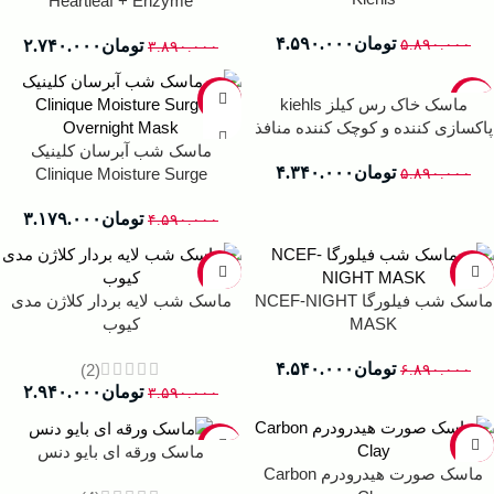
Heartleaf + Enzyme
تومان
۴.۵۹۰.۰۰۰
تومان
۲.۷۴۰.۰۰۰
۵.۸۹۰.۰۰۰
۳.۸۹۰.۰۰۰
-31%
-26%
ماسک خاک رس کیلز kiehls
پاکسازی کننده و کوچک کننده منافذ
ماسک شب آبرسان کلینیک
تومان
۴.۳۴۰.۰۰۰
Clinique Moisture Surge
۵.۸۹۰.۰۰۰
Overnight Mask
تومان
۳.۱۷۹.۰۰۰
۴.۵۹۰.۰۰۰
-18%
-34%
ماسک شب فیلورگا NCEF-NIGHT
ماسک شب لایه بردار کلاژن مدی
MASK
کیوب
تومان
۴.۵۴۰.۰۰۰
(2)
۶.۸۹۰.۰۰۰
تومان
۲.۹۴۰.۰۰۰
۳.۵۹۰.۰۰۰
-33%
-22%
ماسک ورقه ای بایو دنس
ماسک صورت هیدرودرم Carbon