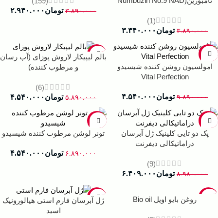
نامبوزین(Numbuzin No.9 NAD
(159)
Bio Lifting Essence، 50)
تومان
۲.۹۴۰.۰۰۰
۳.۸۹۰.۰۰۰
(1)
تومان
۳.۳۴۰.۰۰۰
۳.۸۹۰.۰۰۰
-23%
-54%
بالم لیپیکار لاروش پوزای (آب رسان
امولسیون روشن کننده شیسیدو
و‌ مرطوب کننده)
Vital Perfection
(6)
تومان
۴.۵۴۰.۰۰۰
تومان
۴.۵۴۰.۰۰۰
۹.۸۹۰.۰۰۰
۵.۸۹۰.۰۰۰
-34%
-29%
پک دو تایی کلینیک ژل آبرسان
تونر لوشن مرطوب کننده شیسیدو
دراماتیکالی دیفرنت
تومان
۴.۵۴۰.۰۰۰
۶.۸۹۰.۰۰۰
(9)
تومان
۶.۴۰۹.۰۰۰
۸.۹۸۰.۰۰۰
-23%
-15%
روغن بایو اویل Bio oil
ژل آبرسان فارم استی هیالورونیک
اسید