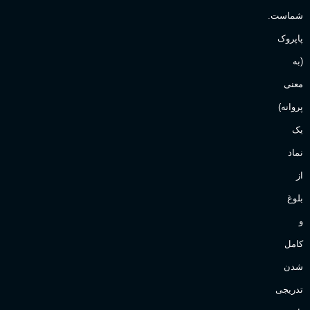
شماست.
پاپروک
(به
معنی
پروانه)
یک
نماد
از
بلوغ
و
کامل
شدن
تدریجی