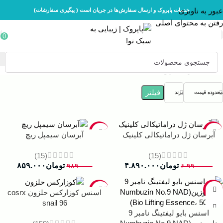
عبور به ناوبری
خدمات پاپروک و ارسال سفارش‌ها در جریان است ( پیگیری سفارشات)
رفتن به محتوای اصلی
0
خانه
مراقبت پوست
فیلتر
محدوده قیمت
برند
-13%
-30%
آبرسان ژل دراماتیکالی کلینیک
آبرسان سیمپل ریچ
(15)
(15)
تومان
۴.۸۹۰.۰۰۰
تومان
۸۵۹.۰۰۰
۹۸۹.۰۰۰
۶.۹۹۰.۰۰۰
-24%
-14%
اسنس کوزارکس حلزون cosrx
snail 96
اسنس بایو لیفتینگ نامبر 9