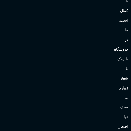
تا
کمال
است.
ما
در
فروشگاه
پاپروک
با
شعار
زیبایی
به
سبک
نو!
افتخار