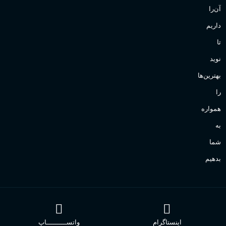
آن‌را
داریم
تا
نوید
بهترین‌ها
را
همواره
به
شما
بدهیم
اینستاگرام
واتســــــــــاپ