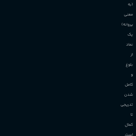
(به
معنی
پروانه)
یک
نماد
از
بلوغ
و
کامل
شدن
تدریجی
تا
کمال
است.