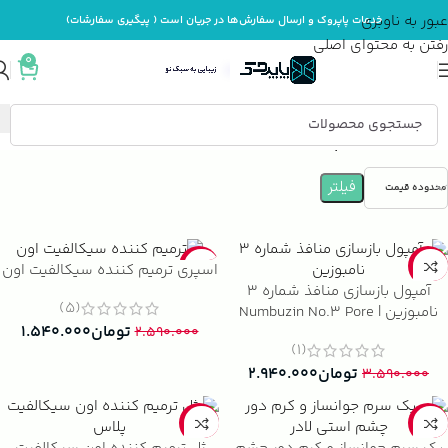
عبور به ناوبری
خدمات پاپروک و ارسال سفارش‌ها در جریان است ( پیگیری سفارشات)
رفتن به محتوای اصلی
0
خانه
مراقبت پوست
فیلتر
محدوده قیمت
-41%
-18%
اسپری ترمیم کننده سیکالفیت اون
آمپول بازسازی منافذ شماره ۳
(5)
نامبوزین | Numbuzin No.3 Pore
تومان
۱.۵۴۰.۰۰۰
Reset Ampoule Shot
۲.۵۹۰.۰۰۰
(1)
تومان
۲.۹۴۰.۰۰۰
۳.۵۹۰.۰۰۰
-24%
-12%