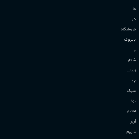
ما
در
فروشگاه
پاپروک
با
شعار
زیبایی
به
سبک
نو!
افتخار
آن‌را
داریم