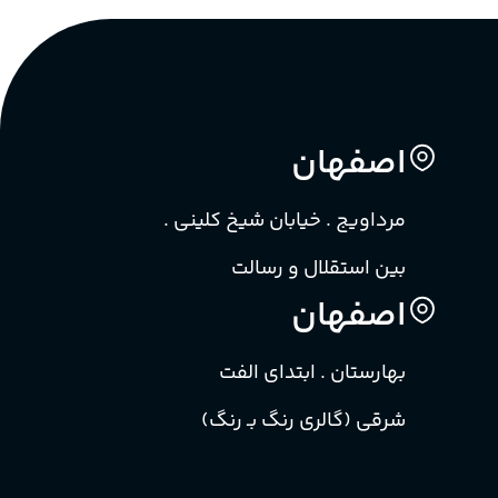
اصفهان
مرداویج . خیابان شیخ کلینی .
بین استقلال و رسالت
اصفهان
بهارستان . ابتدای الفت
شرقی (گالری رنگ بـ رنگ)