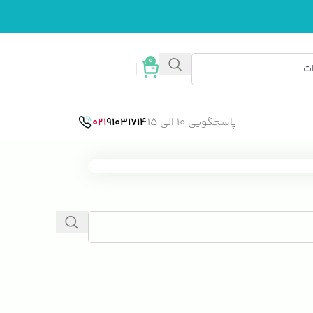
0
ورود / ثبت نام
پاسخگویی 10 الی 15
91031714
021