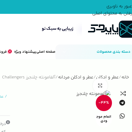
عبور به ناوبری
رفتن به محتوای اصلی
دسته بندی محصولات
صفحه اصلی
پیشنهاد ویژه
فروش
خانه
عطر و ادکلن
عطر و ادکلن مردانه
آلفامونته چلنجرز Challengers
بزرگنمایی تصویر
/
عط
-44%
اتمام موج
ودی
درخو
که ک