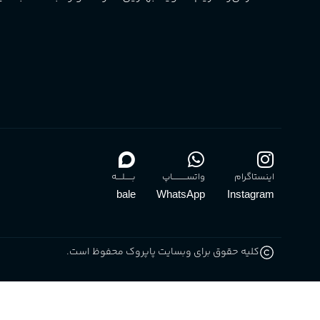
گروه بویایی
میوه ای
ماندگاری
بالا
مناسب برای
آقایان
,
خانم ها
برند
Sanchez
اینستاگرام
واتســــــــــاپ
بـــــلــــه
bale
WhatsApp
Instagram
کلیه حقوق برای وبسایت پاپروک محفوظ است.