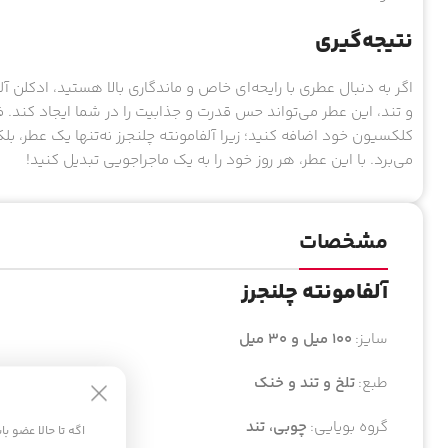
نتیجه‌گیری
اگر به دنبال عطری با رایحه‌ای خاص و ماندگاری بالا هستید، ادکلن آ
و تند، این عطر می‌تواند حس قدرت و جذابیت را در شما ایجاد کند. ف
کلکسیون خود اضافه کنید؛ زیرا آلفامونته چلنجرز نه‌تنها یک عطر، بل
می‌برد. با این عطر، هر روز خود را به یک ماجراجویی تبدیل کنید!
مشخصات
آلفامونته چلنجرز
سایز:
۱۰۰ میل و ۳۰ میل
طبع:
تلخ و تند و خنک
گروه بویایی:
چوبی، تند
اگه تا حالا عضو ب