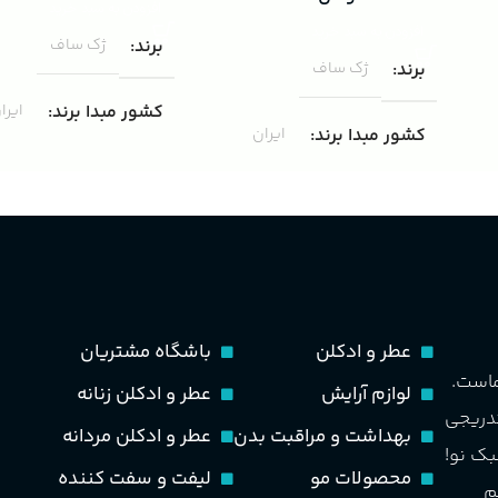
افزودن به سبد خرید
افزودن به سبد خرید
برند
ژک ساف
برند
ژک ساف
کشور مبدا برند
ایرا
کشور مبدا برند
ایران
غلظت
ادوپرفیوم
غلظت
ادوپرفیوم
حجم
100 میلی لیتر
حجم
75 میلی لیتر
مناسب برای
مردانه
ماندگاری
متوسط
عطر و ادکلن
باشگاه مشتریان
طبع
تند و خنک
ماست.
لوازم آرایش
عطر و ادکلن زنانه
مناسب برای
مردانه
تدریجی
بهداشت و مراقبت بدن
عطر و ادکلن مردانه
PA_بخش-بو
بک نو!
طبع
خنک، شیرین و ملایم
محصولات مو
لیفت و سفت کننده
م