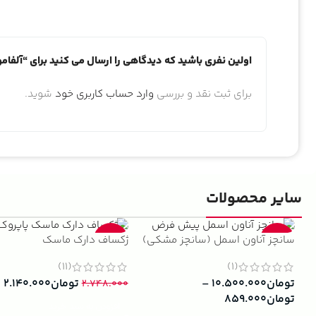
اولین نفری باشید که دیدگاهی را ارسال می کنید برای “آلفامونته چلنجرز
برای ثبت نقد و بررسی
وارد حساب کاربری خود
شوید.
سایر محصولات
سانچز آناون اسمل (سانچز مشکی)
ژکساف دارک ماسک
-22%
-13%
(11)
(1)
تومان
۱۰.۵۰۰.۰۰۰
–
تومان
۲.۱۴۰.۰۰۰
۲.۷۴۸.۰۰۰
تومان
۸۵۹.۰۰۰
افزودن به سبد خرید