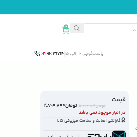
0
ورود / ثبت نام
پاسخگویی 10 الی 15
91031714
021
قیمت
تومان
۲.۸۹۰.۸۰۰
تومان
۵.۲۰۲.۱۸۶
در انبار موجود نمی باشد
گارانتی اصالت و سلامت فیزیکی کالا
ت