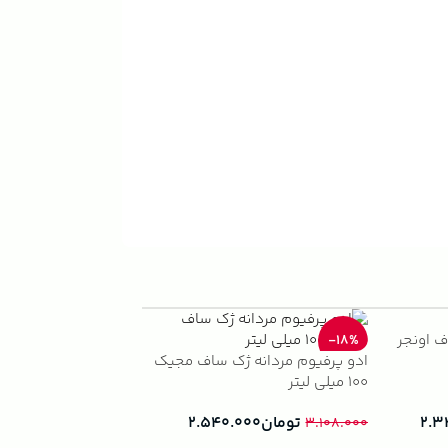
ف اونجر
ژک ساف نایت ویش
-33%
-18%
ادو پرفیوم مردانه ژک ساف مجیک
(1)
100 میلی لیتر
تومان
.۰۰۰
۲.۸۹۰.۰۰۰
تومان
۲.۵۴۰.۰۰۰
۲.۳
۳.۱۰۸.۰۰۰
افزودن به سبد خرید