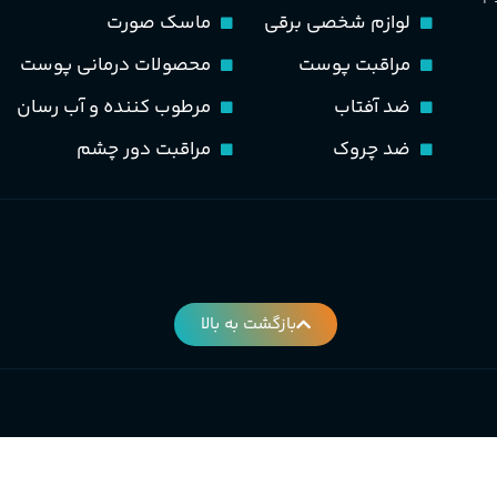
سیب، نارنج، خربزه، یاسمی
لوازم شخصی برقی
ماسک صورت
کوهی، پاتچولی، عنبر، م
گروه بویایی
مراقبت پوست
محصولات درمانی پوست
گلی خوراکی طبیعت شیرین
ضد آفتاب
مرطوب کننده و آب رسان
ضد چروک
مراقبت دور چشم
PA_بخش-بو
نارنج، پرتقال، لیمو، گل
شمعدانی، بنفشه، پاتچولی،
عنبر، مشک
بازگشت به بالا