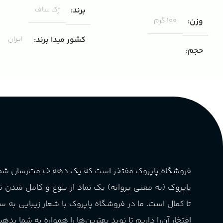
انتخاب گزینه ها
برند
ژک ساف
وزن
100 گرم
کشور مبدا برند
ایران
حجم
مناسب برای
مردانه
۱۰۰ میلی لیتر
,
دکانت (10 میلی
لیتر)
گروه بویایی
پخش بو
عالی
چوبی میوه‌ای مرکباتی
کشور مبدا برند
فرانسه
PA_بخش-بو
فروشگاه پاپروک مفتخر است که یک دهه خدمت‌رسان ش
طبع
تلخ
,
گرم
میوه‌ها و مرکبات، وانیل،
پاپروک (به معنی پروانه) یک نماد از بلوغ و کامل شدن 
نت‌های چوبی
غلظت
اکسترکت دو پرفیوم
تا کمال است. ما در فروشگاه پاپروک با شعار زیبایی به س
افتخار آن‌را داریم تا نوید بهترین‌ها را همواره به شما بدهی