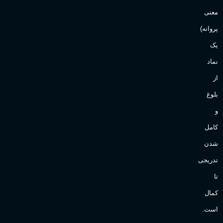
Sanchez
برند
معنی
پروانه)
یک
نماد
از
بلوغ
و
کامل
شدن
تدریجی
تا
کمال
است.