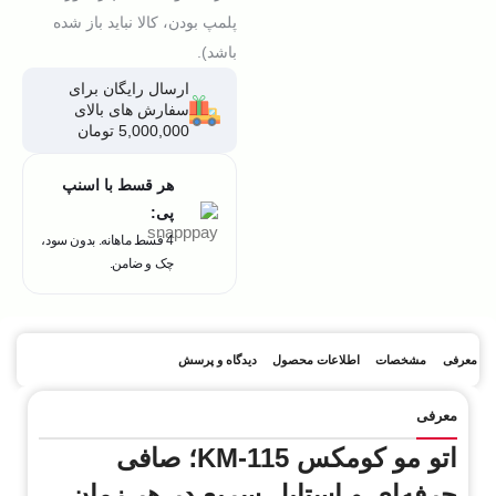
پلمپ بودن، کالا نباید باز شده
باشد).
ارسال رایگان برای
سفارش های بالای
5,000,000 تومان
هر قسط با اسنپ
پی:
4 قسط ماهانه. بدون سود،
چک و ضامن.
معرفی
مشخصات
اطلاعات محصول
دیدگاه و پرسش
معرفی
اتو مو کومکس KM-115؛ صافی
حرفه‌ای و استایل سریع در هر زمان