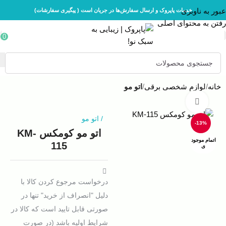
عبور به ناوبری
خدمات پاپروک و ارسال سفارش‌ها در جریان است ( پیگیری سفارشات)
رفتن به محتوای اصلی
0
خانه
لوازم شخصی برقی
اتو مو
بزرگنمایی تصویر
/
اتو مو
-13%
اتو مو کومکس KM-
اتمام موجود
115
ی
درخواست مرجوع کردن کالا با
دلیل "انصراف از خرید" تنها در
صورتی قابل تایید است که کالا در
شرایط اولیه باشد (در صورت