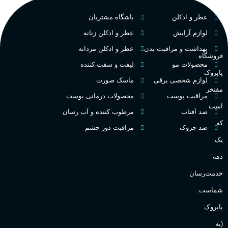
فرانسه
کشور مبدا برند
عطر و ادکلن
باشگاه مشتریان
م
میوه‌ها و مرکبات، وانیل،
نت‌های چوبی
تلخ
,
گرم
طبع
لوازم آرایش
عطر و ادکلن زنانه
ط
بهداشت و مراقبت بدن
عطر و ادکلن مردانه
فروشگاه
غلظت
محصولات مو
لیفت و سفت کننده
پاپروک
گ
لوازم شخصی برقی
ماسک صورت
مفتخر
اکسترکت دو پرفیوم
مراقبت پوست
محصولات درمانی پوست
گ
است
ضد آفتاب
مرطوب کننده و آب رسان
میوه ای
گروه بویایی
که
ضد چروک
مراقبت دور چشم
PA_
یک
بالا
ماندگاری
دهه
ن
ش
خدمت‌رسان
مناسب برای
ع
شماست.
آقایان
,
خانم ها
پاپروک
(به