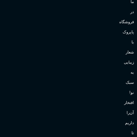
ما
در
فروشگاه
پاپروک
با
شعار
زیبایی
به
سبک
نو!
افتخار
آن‌را
داریم
تا