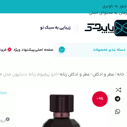
عبور به ناوبری
رفتن به محتوای اصلی
دسته بندی محصولات
صفحه اصلی
پیشنهاد ویژه
فروش
خانه
عطر و ادکلن
عطر و ادکلن زنانه
ادو پرفیوم زنانه دندلیون مدل Prive
lion
-9%
درخو