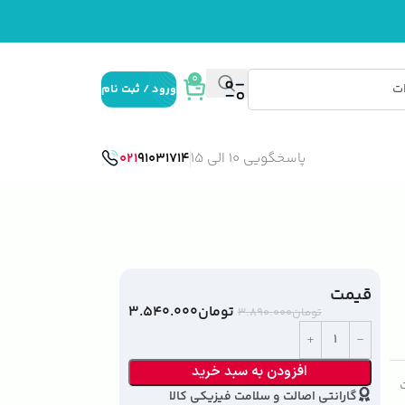
0
ورود / ثبت نام
پاسخگویی 10 الی 15
91031714
021
قیمت
تومان
۳.۵۴۰.۰۰۰
تومان
۳.۸۹۰.۰۰۰
افزودن به سبد خرید
ت
گارانتی اصالت و سلامت فیزیکی کالا