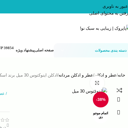
عبور به ناوبری
رفتن به محتوای اصلی
صفحه اصلی
پیشنهاد ویژه
دسته بندی محصولات
خانه
عطر و ادکلن
عطر و ادکلن مردانه
ادکلن اینوکتوس 30 میل برند اسکوپ
بزرگنمایی تصویر
/
عطر
-38%
اتمام موجو
دی
درخو