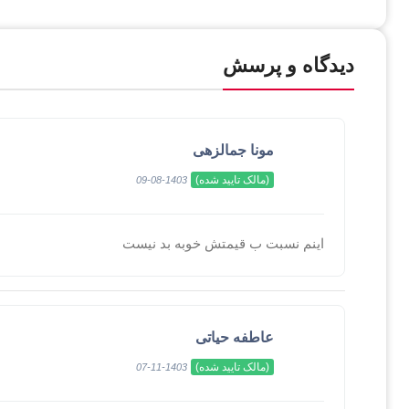
دیدگاه و پرسش
مونا جمالزهی
(مالک تایید شده)
1403-08-09
اینم نسبت ب قیمتش خوبه بد نیست
عاطفه حیاتی
(مالک تایید شده)
1403-11-07