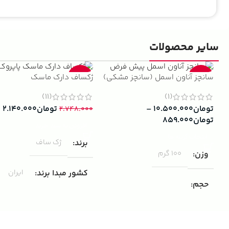
سایر محصولات
سانچز آناون اسمل (سانچز مشکی)
ژکساف دارک ماسک
-22%
-13%
(11)
(1)
تومان
۱۰.۵۰۰.۰۰۰
–
تومان
۲.۱۴۰.۰۰۰
۲.۷۴۸.۰۰۰
تومان
۸۵۹.۰۰۰
افزودن به سبد خرید
انتخاب گزینه ها
برند
ژک ساف
وزن
100 گرم
کشور مبدا برند
ایران
حجم
مناسب برای
مردانه
۱۰۰ میلی لیتر
,
دکانت (10 میلی
لیتر)