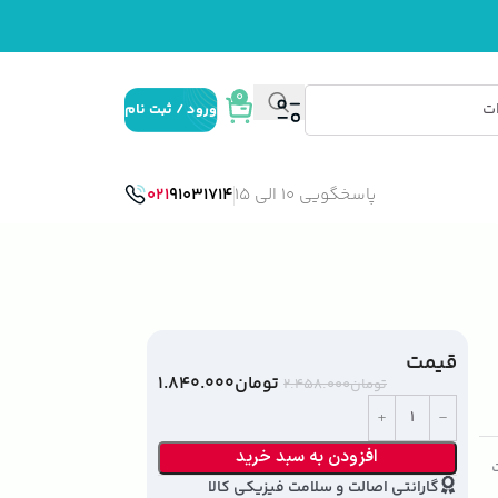
0
ورود / ثبت نام
پاسخگویی 10 الی 15
91031714
021
قیمت
تومان
۱.۸۴۰.۰۰۰
تومان
۲.۴۵۸.۰۰۰
افزودن به سبد خرید
ت
گارانتی اصالت و سلامت فیزیکی کالا