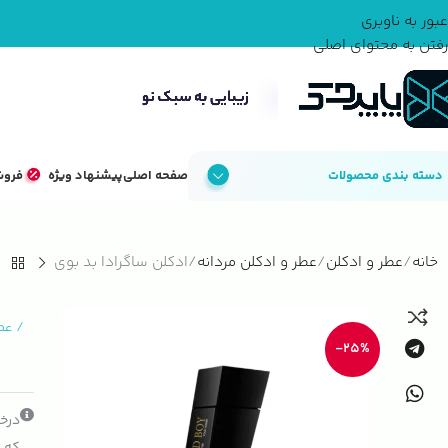
عبور به ناوبری
رفتن به محتوای اصلی
دسته بندی محصولات
صفحه اصلی
پیشنهاد ویژه
فروش
خانه
عطر و ادکلن
عطر و ادکلن مردانه
ادکلن ساگرادا بد بوی
/
عط
-25%
درخو
که ک