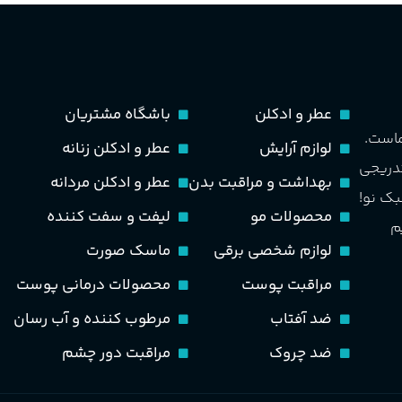
حجم
100 میلی لیتر
حجم
75 میلی لیتر
مناسب برای
مردانه
ماندگاری
متوسط
عطر و ادکلن
باشگاه مشتریان
طبع
تند و خنک
ماست.
لوازم آرایش
عطر و ادکلن زنانه
مناسب برای
مردانه
تدریجی
بهداشت و مراقبت بدن
عطر و ادکلن مردانه
PA_بخش-بو
بک نو!
طبع
خنک، شیرین و ملایم
محصولات مو
لیفت و سفت کننده
م
سیب، نارنج، خربزه، یاسمی
لوازم شخصی برقی
ماسک صورت
کوهی، پاتچولی، عنبر، م
گروه بویایی
مراقبت پوست
محصولات درمانی پوست
گلی خوراکی طبیعت شیرین
ضد آفتاب
مرطوب کننده و آب رسان
ضد چروک
مراقبت دور چشم
PA_بخش-بو