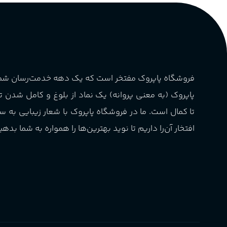
گروه بویایی
پخش بو
عالی
چوبی میوه‌ای مرکباتی
کشور مبدا برند
فرانسه
PA_بخش-بو
فروشگاه پاپروک مفتخر است که یک دهه خدمت‌رسان ش
طبع
تلخ
,
گرم
میوه‌ها و مرکبات، وانیل،
پاپروک (به معنی پروانه) یک نماد از بلوغ و کامل شدن 
نت‌های چوبی
غلظت
اکسترکت دو پرفیوم
تا کمال است. ما در فروشگاه پاپروک با شعار زیبایی به س
افتخار آن‌را داریم تا نوید بهترین‌ها را همواره به شما بدهی
گروه بویایی
میوه ای
ماندگاری
بالا
مناسب برای
آقایان
,
خانم ها