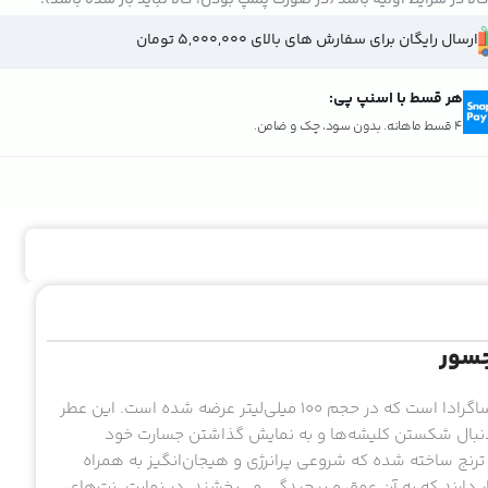
ارسال رایگان برای سفارش های بالای 5,000,000 تومان
هر قسط با اسنپ پی:
4 قسط ماهانه. بدون سود، چک و ضامن.
جسور
ادکلن ساگرادا بد بوی، عطری منحصر به فرد و اغواگر از برند ایرانی ساگرادا است که در حجم ۱۰۰ میلی‌لیتر عرضه شده است. این عطر
دنبال شکستن کلیشه‌ها و به نمایش گذاشتن جسارت خود
ترنج ساخته شده که شروعی پرانرژی و هیجان‌انگیز به همراه
ار دارند که به آن عمق و پیچیدگی می‌بخشند. در نهایت، نت‌های