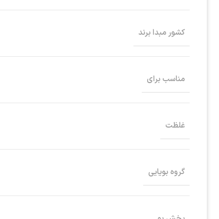
کشور مبدا برند
مناسب برای
غلظت
گروه بویایی
پخش بو