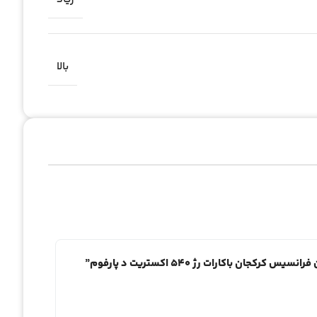
بالا
ن باکارات رژ 540 اکستریت د پارفوم”