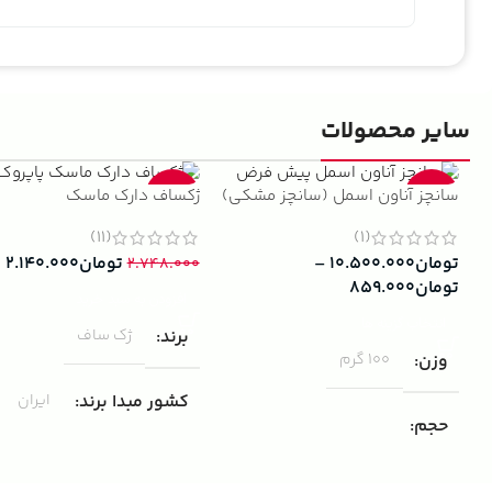
سایر محصولات
سانچز آناون اسمل (سانچز مشکی)
ژکساف دارک ماسک
-22%
-13%
(11)
(1)
تومان
۱۰.۵۰۰.۰۰۰
–
تومان
۲.۱۴۰.۰۰۰
۲.۷۴۸.۰۰۰
تومان
۸۵۹.۰۰۰
افزودن به سبد خرید
انتخاب گزینه ها
برند
ژک ساف
وزن
100 گرم
کشور مبدا برند
ایران
حجم
مناسب برای
مردانه
۱۰۰ میلی لیتر
,
دکانت (10 میلی