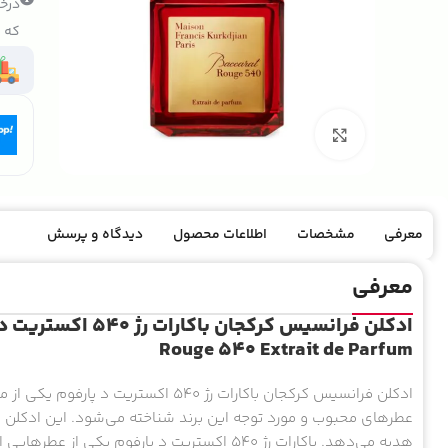
درخو
که ک
بزرگنمایی تصویر
معرفی
مشخصات
اطلاعات محصول
دیدگاه و پرسش
معرفی
Rouge 540 Extrait de Parfum
ادکلن فرانسیس کرکجان باکارات رژ 540 ا
عطرهای محبوب و مورد توجه این برند شناخته می‌شود. این ادکلن ب
هدیه می‌دهد. باکارات رژ 540 اکستریت د پارفوم