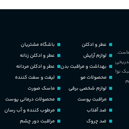
غلظت
ادوپرفیوم
حجم
100 میلی لیتر
حجم
75 میلی لیتر
مناسب برای
مردانه
ماندگاری
متوسط
عطر و ادکلن
باشگاه مشتریان
طبع
تند و خنک
ماست.
لوازم آرایش
عطر و ادکلن زنانه
مناسب برای
مردانه
تدریجی
بهداشت و مراقبت بدن
عطر و ادکلن مردانه
PA_بخش-بو
بک نو!
طبع
خنک، شیرین و ملایم
محصولات مو
لیفت و سفت کننده
م
سیب، نارنج، خربزه، یاسمی
لوازم شخصی برقی
ماسک صورت
کوهی، پاتچولی، عنبر، م
گروه بویایی
مراقبت پوست
محصولات درمانی پوست
گلی خوراکی طبیعت شیرین
ضد آفتاب
مرطوب کننده و آب رسان
ضد چروک
مراقبت دور چشم
PA_بخش-بو