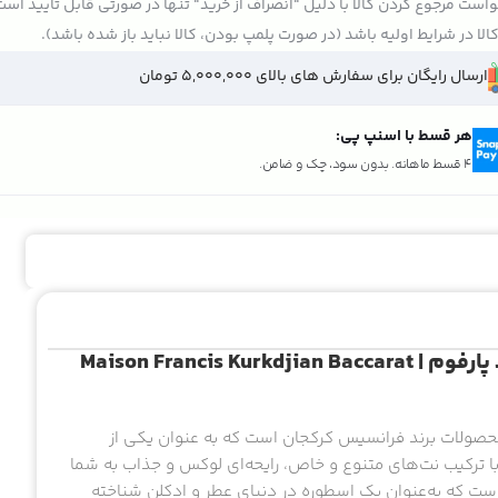
است مرجوع کردن کالا با دلیل "انصراف از خرید" تنها در صورتی قابل تایید اس
الا در شرایط اولیه باشد (در صورت پلمپ بودن، کالا نباید باز شده باشد).
ارسال رایگان برای سفارش های بالای 5,000,000 تومان
هر قسط با اسنپ پی:
4 قسط ماهانه. بدون سود، چک و ضامن.
ادکلن فرانسیس کرکجان باکارات رژ 540 اکستریت د پارفوم | Maison Francis Kurkdjian Baccarat
کستریت د پارفوم یکی از محصولات برند فرانسیس کرکجان است که به عنوان یکی از
ا ترکیب نت‌های متنوع و خاص، رایحه‌ای لوکس و جذاب به شما
 یکی از عطرهایی است که به‌عنوان یک اسطوره در دنیای عطر و ادکلن شناخته