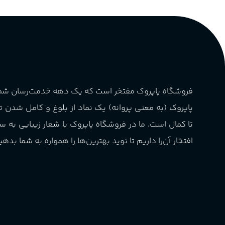
لیتر)
گروه بویایی
پخش بو
عالی
چوبی میوه‌ای مرکباتی
کشور مبدا برند
فرانسه
PA_بخش-بو
فروشگاه پاپروک مفتخر است که یک دهه خدمت‌رسان ش
طبع
تلخ
,
گرم
میوه‌ها و مرکبات، وانیل،
پاپروک (به معنی پروانه) یک نماد از بلوغ و کامل شدن 
نت‌های چوبی
غلظت
اکسترکت دو پرفیوم
تا کمال است. ما در فروشگاه پاپروک با شعار زیبایی به س
افتخار آن‌را داریم تا نوید بهترین‌ها را همواره به شما بدهی
گروه بویایی
میوه ای
ماندگاری
بالا
مناسب برای