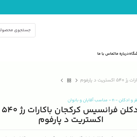
گاه
درباره ما
تماس با ما
ت د پارفوم
ر و ادکلن
-
n
-
مناسب آقایان و بانوان
ادکلن فرانسیس کرکجان باکارات رژ 540
اکستریت د پارفوم