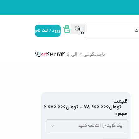
0
ورود / ثبت نام
پاسخگویی 10 الی 15
91031714
021
قیمت
تومان
۷۸.۹۰۰.۰۰۰
–
تومان
۲.۰۰۰.۰۰۰
حجم