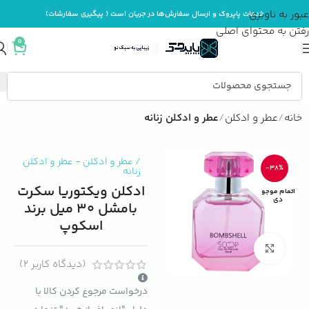
عبور به ناوبری
خدمات پاپروک و ارسال سفارش‌ها در جریان است ( پیگیری سفارشات)
رفتن به محتوای اصلی
0
خانه
عطر و ادکلن
عطر و ادکلن زنانه
/
عطر و ادکلن
-
عطر و ادکلن
-38%
زنانه
ادکلن ویکتوریا سکرت
اتمام موجو
دی
بامشل 30 میل برند
اسکوپ
بزرگنمایی تصویر
(دیدگاه کاربر
2
)
درخواست مرجوع کردن کالا با