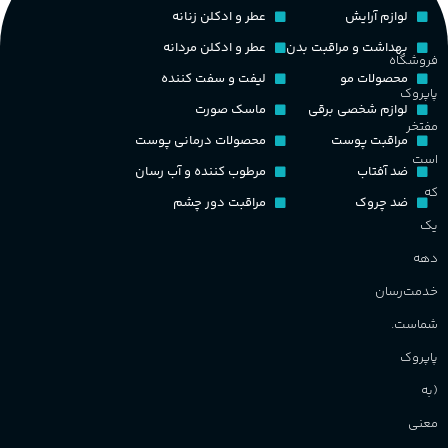
نت‌های چوبی
طبع
تلخ
,
گرم
لوازم آرایش
عطر و ادکلن زنانه
ط
بهداشت و مراقبت بدن
عطر و ادکلن مردانه
فروشگاه
غلظت
محصولات مو
لیفت و سفت کننده
پاپروک
گ
لوازم شخصی برقی
ماسک صورت
مفتخر
اکسترکت دو پرفیوم
مراقبت پوست
محصولات درمانی پوست
گ
است
ضد آفتاب
مرطوب کننده و آب رسان
گروه بویایی
میوه ای
که
ضد چروک
مراقبت دور چشم
PA_
یک
ماندگاری
بالا
دهه
ن
ش
خدمت‌رسان
مناسب برای
م
شماست.
آقایان
,
خانم ها
پاپروک
(به
برند
Sanchez
معنی