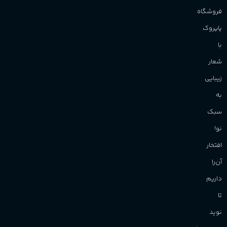
فروشگاه
پاپروک
با
شعار
زیبایی
به
سبک
نو!
افتخار
آن‌را
داریم
تا
نوید