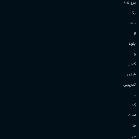
پروانه)
یک
نماد
از
بلوغ
و
کامل
شدن
تدریجی
تا
کمال
است.
ما
در