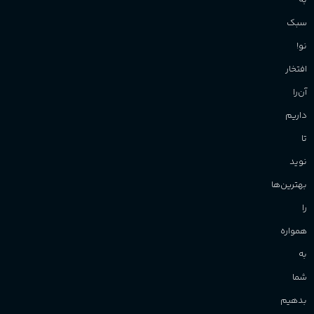
به
سبک
نو!
افتخار
آن‌را
داریم
تا
نوید
بهترین‌ها
را
همواره
به
شما
بدهیم