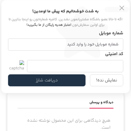
گروه بویایی
چوبی
,
گلی
,
مشک
به شدت خوشحالیم که پیش ما اومدین!
اگه تا حالا عضو باشگاه مشتریانمون نشدین، کافیه شماره‌تون رو اینجا بذارین تا
برای اولین سفارش‌تون
اعتبار هدیه رایگان از ما بگیرید!
ماندگاری
بسیار خوب
شماره موبایل
کد امنیتی
مناسب برای
خانم ها
,
فصل سرد
نمایش نده!
دریافت شارژ
دیدگاه و پرسش
هیچ دیدگاهی برای این محصول نوشته نشده
است.