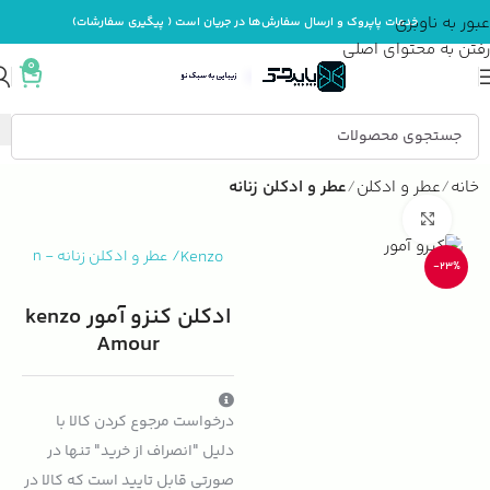
عبور به ناوبری
خدمات پاپروک و ارسال سفارش‌ها در جریان است ( پیگیری سفارشات)
رفتن به محتوای اصلی
0
خانه
عطر و ادکلن
عطر و ادکلن زنانه
بزرگنمایی تصویر
Kenzo
/
عطر و ادکلن زنانه
-
n
-23%
ادکلن کنزو آمور kenzo
Amour
درخواست مرجوع کردن کالا با
دلیل "انصراف از خرید" تنها در
صورتی قابل تایید است که کالا در