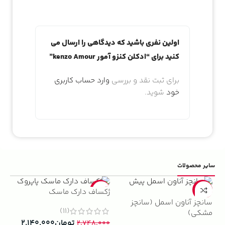
اولین نفری باشید که دیدگاهی را ارسال می
کنید برای “ادکلن کنزو آمور kenzo Amour”
برای ثبت نقد و بررسی
وارد حساب کاربری
خود
شوید.
سایر محصولات
5%
-22%
-13%
ژکساف دارک ماسک
سانچز آناون اسمل (سانچز
(11)
مشکی)
تومان
۲.۱۴۰.۰۰۰
۲.۷۴۸.۰۰۰