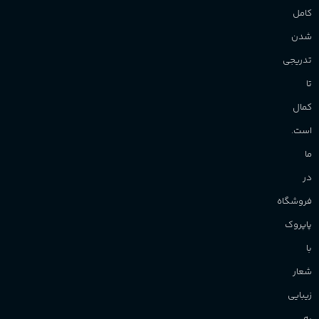
کامل
شدن
تدریجی
تا
کمال
است.
ما
در
فروشگاه
پاپروک
با
شعار
زیبایی