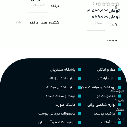
(1)
برند
ژک ساف
تومان
۱۰.۵۰۰.۰۰۰
–
تومان
۸۵۹.۰۰۰
کشور مبدا برند
ایران
وزن
100 گرم
ادو
داوینچ
مناسب برای
مردانه
حجم
۰۰۰
۱۰۰ میلی لیتر
,
دکانت (10 میلی
گروه بویایی
لیتر)
ب
عطر و ادکلن
باشگاه مشتریان
چوبی میوه‌ای مرکباتی
پخش بو
عالی
ک
لوازم آرایش
عطر و ادکلن زنانه
PA_بخش-بو
بهداشت و مراقبت بدن
عطر و ادکلن مردانه
فروشگاه
کشور مبدا برند
فرانسه
غ
محصولات مو
لیفت و سفت کننده
پاپروک
میوه‌ها و مرکبات، وانیل،
لوازم شخصی برقی
ماسک صورت
نت‌های چوبی
طبع
تلخ
,
گرم
مفتخر
ح
مراقبت پوست
محصولات درمانی پوست
است
ضد آفتاب
مرطوب کننده و آب رسان
غلظت