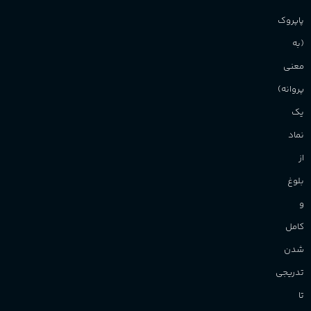
آقایان
,
خانم ها
پاپروک
(به
برند
Sanchez
معنی
پروانه)
یک
نماد
از
بلوغ
و
کامل
شدن
تدریجی
تا