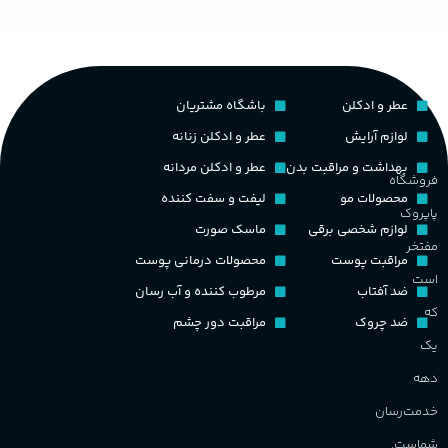
چوبی میوه‌ای مرکباتی
پخش بو
عالی
م
PA_بخش-بو
کشور مبدا برند
فرانسه
عطر و ادکلن
باشگاه مشتریان
م
میوه‌ها و مرکبات، وانیل،
نت‌های چوبی
طبع
تلخ
,
گرم
لوازم آرایش
عطر و ادکلن زنانه
ط
بهداشت و مراقبت بدن
عطر و ادکلن مردانه
فروشگاه
غلظت
محصولات مو
لیفت و سفت کننده
پاپروک
گ
لوازم شخصی برقی
ماسک صورت
مفتخر
اکسترکت دو پرفیوم
مراقبت پوست
محصولات درمانی پوست
گ
است
ضد آفتاب
مرطوب کننده و آب رسان
گروه بویایی
میوه ای
که
ضد چروک
مراقبت دور چشم
PA_
یک
ماندگاری
بالا
دهه
ن
ش
خدمت‌رسان
مناسب برای
م
شماست.