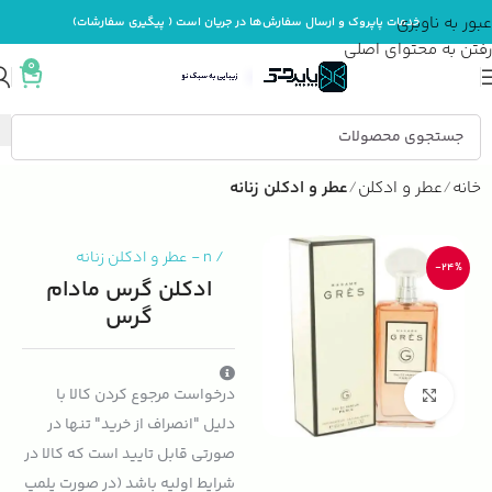
عبور به ناوبری
خدمات پاپروک و ارسال سفارش‌ها در جریان است ( پیگیری سفارشات)
رفتن به محتوای اصلی
0
خانه
عطر و ادکلن
عطر و ادکلن زنانه
/
n
-
عطر و ادکلن زنانه
-24%
ادکلن گرس مادام
گرس
درخواست مرجوع کردن کالا با
بزرگنمایی تصویر
دلیل "انصراف از خرید" تنها در
صورتی قابل تایید است که کالا در
شرایط اولیه باشد (در صورت پلمپ