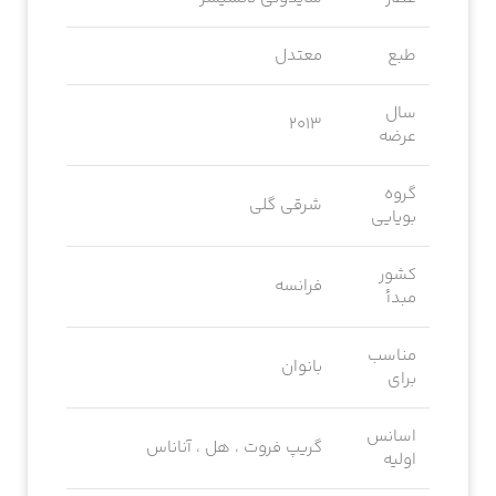
طبع
معتدل
سال
2013
عرضه
گروه
شرقی گلی
بویایی
کشور
فرانسه
مبدأ
مناسب
بانوان
برای
اسانس
گریپ فروت ، هل ، آناناس
اولیه