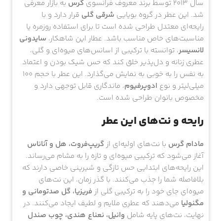
سال 2013 توسط برند معروف فرانسوی
گرس
به بازار معرفی
شد. این عطر در گروه بویایی
شرقی گلی
قرار دارد و با
رایحه‌ای معتدل طراحی شده است تا برای استفاده روزمره یا
مناسبت‌های خاص مناسب باشد. عطار این شاهکار،
سایدونی
لانسیسر
، توانسته با ترکیبی از اسانس‌های میوه‌ای و گلی،
عطری زنانه و دل‌پذیر خلق کند که حس شیک بودن و اعتماد
به نفس را به خوبی به نمایش می‌گذارد. این عطر با حجم 100
میلی‌لیتر و نوع
ادوپرفیوم
، ماندگاری قابل توجهی دارد و
مخصوص بانوان طراحی شده است.
رایحه و نت‌های این عطر
مادام گرس
با نت‌های اولیه‌ای از
گریپ‌فروت، هل و آناناس
آغاز می‌شود که ترکیبی میوه‌ای و تازه را به مشام می‌رساند.
این رایحه‌های ابتدایی حس تازگی و شیرینی خاصی دارند که
بلافاصله شما را جذب می‌کنند. با گذر زمان، این نت‌های
میوه‌ای جای خود را به ترکیبی گلی از
فریزیا، گل صدتومانی و
مگنولیا
می‌دهند که عطری ملایم و لطیف ایجاد می‌کنند. در
نهایت، نت‌های پایه شامل
وانیل، نعناع هندی، چوب صندل