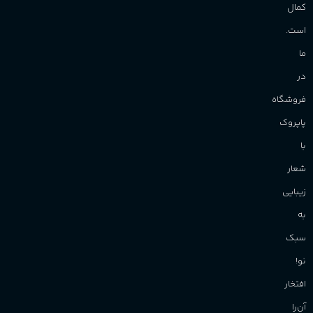
کمال
است.
ما
در
فروشگاه
پاپروک
با
شعار
زیبایی
به
سبک
نو!
افتخار
آن‌را