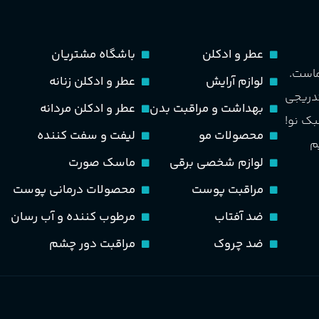
حجم
مناسب برای
مردانه
ماندگاری
متوسط
عطر و ادکلن
باشگاه مشتریان
طبع
تند و خنک
ماست.
لوازم آرایش
عطر و ادکلن زنانه
مناسب برای
مردانه
تدریجی
بهداشت و مراقبت بدن
عطر و ادکلن مردانه
PA_بخش-بو
بک نو!
طبع
خنک، شیرین و ملایم
محصولات مو
لیفت و سفت کننده
م
سیب، نارنج، خربزه، یاسمی
لوازم شخصی برقی
ماسک صورت
کوهی، پاتچولی، عنبر، م
گروه بویایی
مراقبت پوست
محصولات درمانی پوست
گلی خوراکی طبیعت شیرین
ضد آفتاب
مرطوب کننده و آب رسان
ضد چروک
مراقبت دور چشم
PA_بخش-بو
نارنج، پرتقال، لیمو، گل
شمعدانی، بنفشه، پاتچولی،
عنبر، مشک