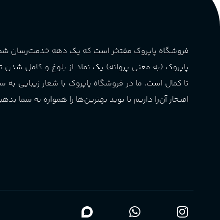
چوبی میوه‌ای مرکباتی
کشور مبدا برند
فرانسه
PA_بخش-بو
فروشگاه پاپروک مفتخر است که یک دهه خدمت‌رسان ش
طبع
تلخ
,
گرم
میوه‌ها و مرکبات، وانیل،
پاپروک (به معنی پروانه) یک نماد از بلوغ و کامل شدن 
نت‌های چوبی
غلظت
اکسترکت دو پرفیوم
تا کمال است. ما در فروشگاه پاپروک با شعار زیبایی به س
افتخار آن‌را داریم تا نوید بهترین‌ها را همواره به شما بدهی
گروه بویایی
میوه ای
ماندگاری
بالا
مناسب برای
آقایان
,
خانم ها