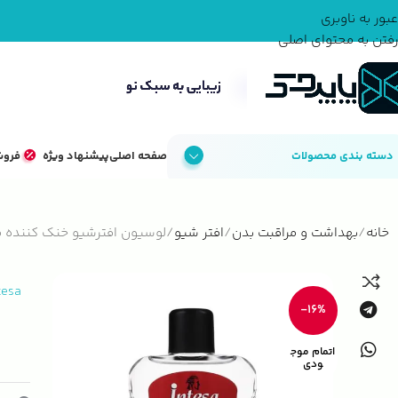
عبور به ناوبری
رفتن به محتوای اصلی
دسته بندی محصولات
صفحه اصلی
پیشنهاد ویژه
فروش
خانه
بهداشت و مراقبت بدن
افتر شیو
لوسیون افترشیو خنک‌ کننده م
tesa
-16%
اتمام موج
ودی