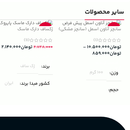
سایر محصولات
سانچز آناون اسمل (سانچز مشکی)
ژکساف دارک ماسک
-22%
-13%
(11)
(1)
تومان
۱۰.۵۰۰.۰۰۰
–
تومان
۲.۱۴۰.۰۰۰
۲.۷۴۸.۰۰۰
تومان
۸۵۹.۰۰۰
افزودن به سبد خرید
انتخاب گزینه ها
برند
ژک ساف
وزن
100 گرم
کشور مبدا برند
ایران
حجم
مناسب برای
مردانه
۱۰۰ میلی لیتر
,
دکانت (10 میلی
لیتر)
گروه بویایی
پخش بو
عالی