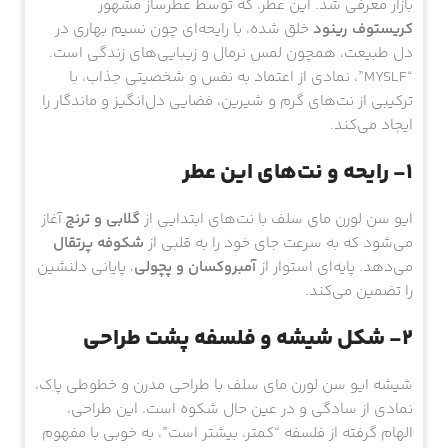
معتبر YSL است که با حجم
۱۰۰ میلی‌لیتر
و در سال
۲۰۲۳
به
بازار معرفی شد. این عطر، که توسط عطرساز مشهور
کریستوف رینود
خلق شده، با رایحه‌ای چون نسیم بهاری در
دل طبیعت، همچون لمس نرمال و زیبایی‌های زندگی است.
“MYSLF”، نمادی از اعتماد به نفس و شخصیتی جذاب، با
ترکیبی از نت‌های گرم و شیرین، فضایی دل‌انگیز و ماندگار را
ایجاد می‌کند.
۱- رایحه و نت‌های این عطر
ایو سن لورن مای سلف با نت‌های ابتدایی از
گلابی و ترنج
آغاز
می‌شود که به سرعت جای خود را به قلبی از
شکوفه پرتقال
می‌دهد. پایه‌ای استوار از
آمبروکسان و پچولی
، پایانی دلنشین
را تضمین می‌کند.
۲- شکل شیشه و فلسفه پشت طراحی
شیشه ایو سن لورن مای سلف با طراحی مدرن و خطوطی پاک،
نمادی از سادگی و در عین حال شکوه است. این طراحی،