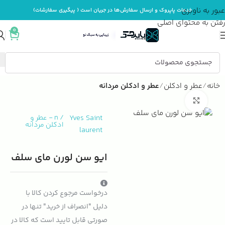
عبور به ناوبری
خدمات پاپروک و ارسال سفارش‌ها در جریان است ( پیگیری سفارشات)
رفتن به محتوای اصلی
0
خانه
عطر و ادکلن
عطر و ادکلن مردانه
بزرگنمایی تصویر
Yves Saint
/
n
-
عطر و
ادکلن مردانه
laurent
ایو سن لورن مای سلف
درخواست مرجوع کردن کالا با
دلیل "انصراف از خرید" تنها در
صورتی قابل تایید است که کالا در