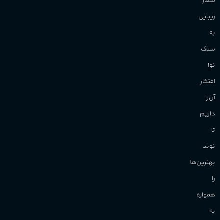
نو!
افتخار
آن‌را
داریم
تا
نوید
بهترین‌ها
را
همواره
به
شما
بدهیم