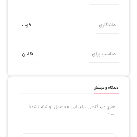
گروه بویایی
مرکباتی
ماندگاری
خوب
مناسب برای
آقایان
به شدت خوشحالیم که پیش ما اومدین!
اگه تا حالا عضو باشگاه مشتریانمون نشدین، کافیه شماره‌تون رو اینجا بذارین تا
برای اولین سفارش‌تون
اعتبار هدیه رایگان از ما بگیرید!
شماره موبایل
دیدگاه و پرسش
کد امنیتی
هیچ دیدگاهی برای این محصول نوشته نشده
است.