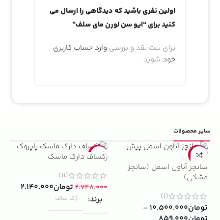
نمایش نده!
دریافت شارژ
اولین نفری باشید که دیدگاهی را ارسال می
کنید برای “ایو سن لورن مای سلف”
برای ثبت نقد و بررسی
وارد حساب کاربری
خود
شوید.
سایر محصولات
5%
-22%
-13%
ژکساف دارک ماسک
سانچز آناون اسمل (سانچز
(11)
مشکی)
تومان
۲.۱۴۰.۰۰۰
۲.۷۴۸.۰۰۰
(1)
برند
ژک ساف