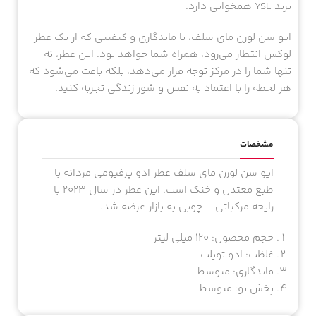
الهام گرفته از فلسفه “کمتر، بیشتر است”، به خوبی با مفهوم
برند YSL همخوانی دارد.
ایو سن لورن مای سلف، با ماندگاری و کیفیتی که از یک عطر
لوکس انتظار می‌رود، همراه شما خواهد بود. این عطر، نه
تنها شما را در مرکز توجه قرار می‌دهد، بلکه باعث می‌شود که
هر لحظه را با اعتماد به نفس و شور زندگی تجربه کنید.
مشخصات
ایو سن لورن مای سلف عطر ادو پرفیومی مردانه با
طبع معتدل و خنک است. این عطر در سال ۲۰۲۳ با
رایحه مرکباتی – چوبی به بازار عرضه شد.
حجم محصول: ۱۲۰ میلی لیتر
غلظت: ادو تویلت
ماندگاری: متوسط
پخش بو: متوسط