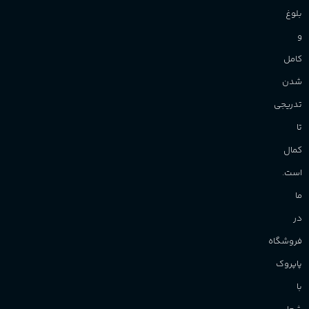
شدن
تدریجی
تا
کمال
است.
ما
در
فروشگاه
پاپروک
با
شعار
زیبایی
به
سبک