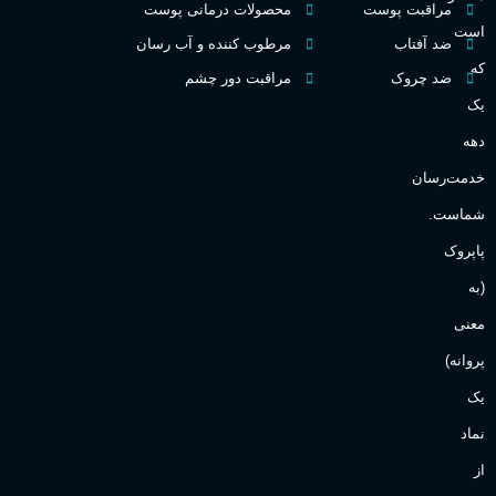
مراقبت پوست
محصولات درمانی پوست
گ
است
ضد آفتاب
مرطوب کننده و آب رسان
میوه ای
گروه بویایی
که
ضد چروک
مراقبت دور چشم
PA_
یک
بالا
ماندگاری
دهه
ن
ش
خدمت‌رسان
مناسب برای
ع
شماست.
آقایان
,
خانم ها
پاپروک
(به
Sanchez
برند
معنی
پروانه)
یک
نماد
از