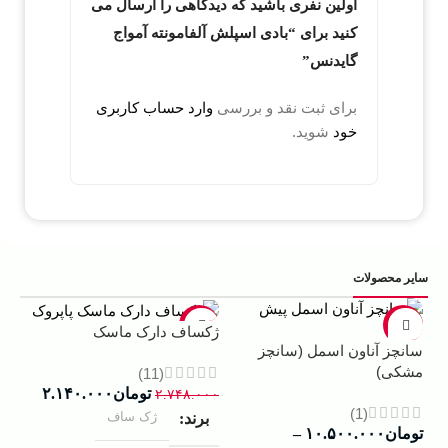
اولین نفری باشید که دیدگاهی را ارسال می
کنید برای “بادی اسپلش آلفامونته آمواج
گایدنس”
برای ثبت نقد و بررسی
وارد حساب کاربری
خود
شوید.
سایر محصولات
5%
-22%
-13%
ژکساف دارک ماسک
سانچز آناون اسمل (سانچز
ادو
مشکی)
داوینچ
(11)
تومان
۲.۱۴۰.۰۰۰
۲.۷۴۸.۰۰۰
(1)
ژک ساف
برند
تومان
۱۰.۵۰۰.۰۰۰
–
۰۰۰