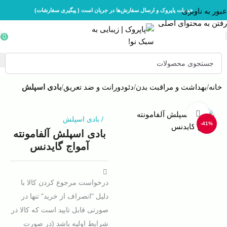
عبور به ناوبری
خدمات پاپروک و ارسال سفارش‌ها در جریان است ( پیگیری سفارشات)
رفتن به محتوای اصلی
0
خانه
بهداشت و مراقبت بدن
دئودورانت و ضد تعریق
بادی اسپلش
بزرگنمایی تصویر
/
بادی اسپلش
-41%
بادی اسپلش آلفامونته
آمواج گایدنس
درخواست مرجوع کردن کالا با
دلیل "انصراف از خرید" تنها در
صورتی قابل تایید است که کالا در
شرایط اولیه باشد (در صورت