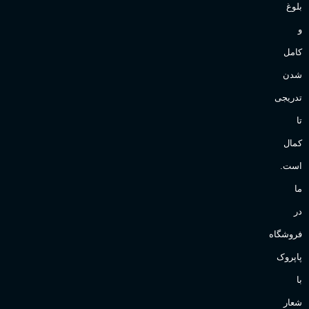
بلوغ
و
کامل
شدن
تدریجی
تا
کمال
است.
ما
در
فروشگاه
پاپروک
با
شعار