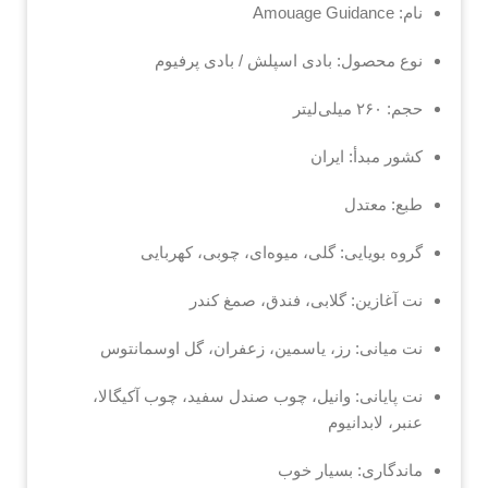
نام: Amouage Guidance
نوع محصول: بادی اسپلش / بادی پرفیوم
حجم: ۲۶۰ میلی‌لیتر
کشور مبدأ: ایران
طبع: معتدل
گروه بویایی: گلی، میوه‌ای، چوبی، کهربایی
نت آغازین: گلابی، فندق، صمغ کندر
نت میانی: رز، یاسمین، زعفران، گل اوسمانتوس
نت پایانی: وانیل، چوب صندل سفید، چوب آکیگالا،
عنبر، لابدانیوم
ماندگاری: بسیار خوب