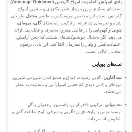
بادی اسپلش آلفامونته آمواج گایدنس (Amouage Guidance)
نسخه‌ای سبک‌تر و روزمره از عطر لاکچری و مشهور آمواج
گایدنس است. این محصول یونیسکس با طبعی
معتدل
طراحی
شده و تجربه‌ای شاعرانه از ترکیب رایحه‌های
گلی، میوه‌ای،
چوبی و کهربایی
را در قالبی مقرون‌به‌صرفه و قابل‌حمل ارائه
می‌دهد. اگر به‌دنبال خوشبوکننده‌ای هستید که حس آرامش،
اعتمادبه‌نفس و وقار را هم‌زمان القا کند، این بادی پرفیوم
انتخابی عالی است.
نت‌های بویایی
نت آغازین
: گلابی رسیده، فندق و صمغ کندر؛ شروعی شیرین،
میوه‌ای و کمی دودی که حسی اسرارآمیز و متفاوت به عطر
می‌بخشد.
نت میانی
: ترکیبی فاخر از رز، یاسمین، زعفران و گل
اوسمانتوس با رایحه‌ای زردآلویی و شرقی؛ اوج لطافت گلی و
شکوه زنانه-مردانه.
نت پایانی
: وانیل، چوب صندل سفید، چوب آکیگالا، عنبر و