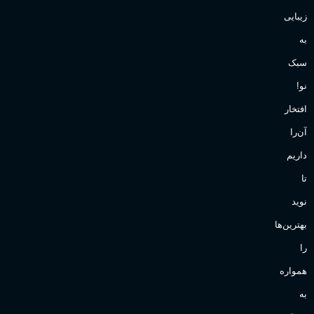
زیبایی
به
سبک
نو!
افتخار
آن‌را
داریم
تا
نوید
بهترین‌ها
را
همواره
به