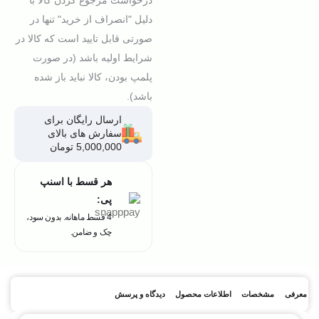
درخواست مرجوع کردن کالا با
دلیل "انصراف از خرید" تنها در
صورتی قابل تایید است که کالا در
شرایط اولیه باشد (در صورت
پلمپ بودن، کالا نباید باز شده
باشد).
ارسال رایگان برای
سفارش های بالای
5,000,000 تومان
هر قسط با اسنپ
پی:
4 قسط ماهانه. بدون سود،
چک و ضامن.
معرفی
مشخصات
اطلاعات محصول
دیدگاه و پرسش