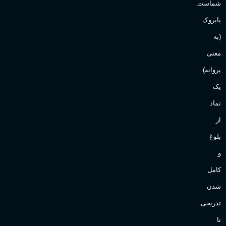
شماست.
آقایان
,
خانم ها
پاپروک
(به
Sanchez
برند
معنی
پروانه)
یک
نماد
از
بلوغ
و
کامل
شدن
تدریجی
تا