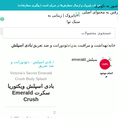
عبور به ناوبری
خدمات پاپروک و ارسال سفارش‌ها در جریان است ( پیگیری سفارشات)
رفتن به محتوای اصلی
0
خانه
بهداشت و مراقبت بدن
دئودورانت و ضد تعریق
بادی اسپلش
بزرگنمایی تصویر
/
بادی اسپلش
-
دئودورانت و
-14%
ضد تعریق
Victoria's Secret Emerald
اتمام موجود
ی
Crush Body Splash
بادی اسپلش ویکتوریا
سکرت Emerald
Crush