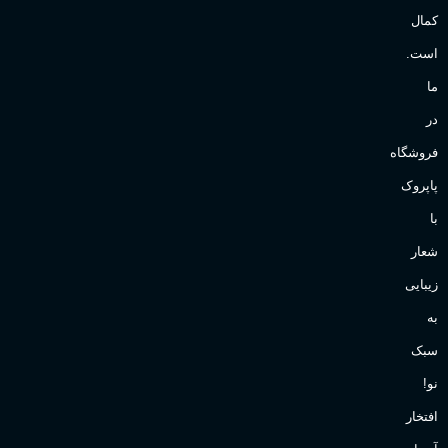
کمال
است.
ما
در
فروشگاه
پاپروک
با
شعار
زیبایی
به
سبک
نو!
افتخار