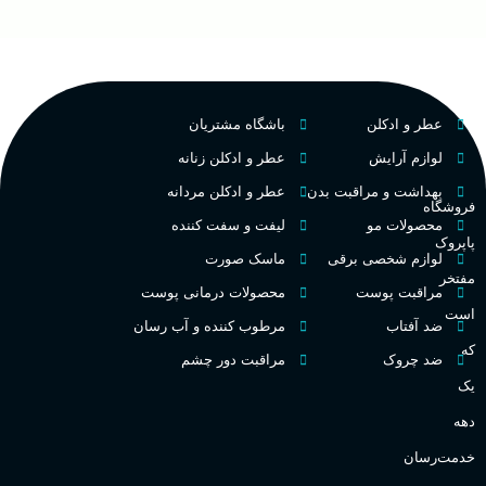
ح
چوبی میوه‌ای مرکباتی
عالی
پخش بو
م
PA_بخش-بو
فرانسه
کشور مبدا برند
عطر و ادکلن
باشگاه مشتریان
م
میوه‌ها و مرکبات، وانیل،
نت‌های چوبی
تلخ
,
گرم
طبع
لوازم آرایش
عطر و ادکلن زنانه
ط
بهداشت و مراقبت بدن
عطر و ادکلن مردانه
فروشگاه
غلظت
محصولات مو
لیفت و سفت کننده
پاپروک
گ
لوازم شخصی برقی
ماسک صورت
مفتخر
اکسترکت دو پرفیوم
مراقبت پوست
محصولات درمانی پوست
گ
است
ضد آفتاب
مرطوب کننده و آب رسان
میوه ای
گروه بویایی
که
ضد چروک
مراقبت دور چشم
PA_
یک
بالا
ماندگاری
دهه
ن
ش
خدمت‌رسان
مناسب برای
ع