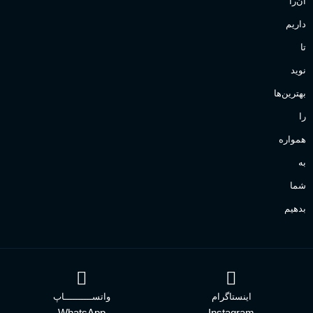
آن‌را
داریم
تا
نوید
بهترین‌ها
را
همواره
به
شما
بدهیم
اینستاگرام
واتســــــــــاپ
WhatsApp
Instagram