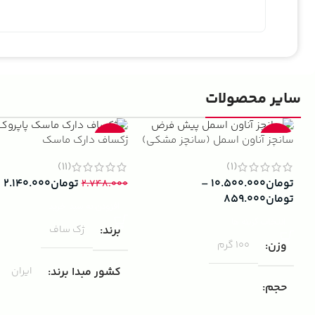
سایر محصولات
سانچز آناون اسمل (سانچز مشکی)
ژکساف دارک ماسک
-22%
-13%
(11)
(1)
تومان
۱۰.۵۰۰.۰۰۰
–
تومان
۲.۱۴۰.۰۰۰
۲.۷۴۸.۰۰۰
تومان
۸۵۹.۰۰۰
افزودن به سبد خرید
انتخاب گزینه ها
برند
ژک ساف
وزن
100 گرم
کشور مبدا برند
ایران
حجم
مناسب برای
مردانه