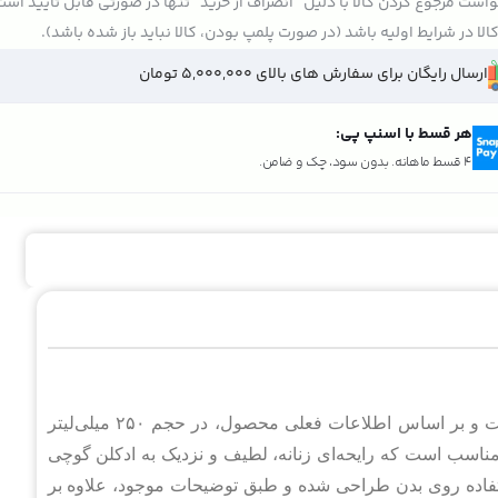
است مرجوع کردن کالا با دلیل "انصراف از خرید" تنها در صورتی قابل تایید اس
الا در شرایط اولیه باشد (در صورت پلمپ بودن، کالا نباید باز شده باشد).
ارسال رایگان برای سفارش های بالای 5,000,000 تومان
هر قسط با اسنپ پی:
4 قسط ماهانه. بدون سود، چک و ضامن.
بادی اسپلش گوچی فلورا وودلایک محصولی از برند وودلایک است و بر اساس اطلاعات فعلی محصول، در حجم ۲۵۰ میلی‌لیتر
ناسب است که رایحه‌ای زنانه، لطیف و نزدیک به ادکلن گوچی
ستفاده روی بدن طراحی شده و طبق توضیحات موجود، علاوه بر