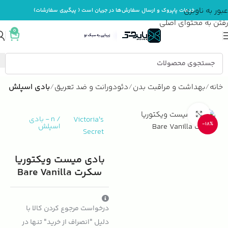
عبور به ناوبری
خدمات پاپروک و ارسال سفارش‌ها در جریان است ( پیگیری سفارشات)
رفتن به محتوای اصلی
0
خانه
بهداشت و مراقبت بدن
دئودورانت و ضد تعریق
بادی اسپلش
بزرگنمایی تصویر
Victoria's
/
n
-
بادی
-18%
اسپلش
Secret
بادی میست ویکتوریا
سکرت Bare Vanilla
درخواست مرجوع کردن کالا با
دلیل "انصراف از خرید" تنها در