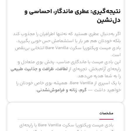
نتیجه‌گیری: عطری ماندگار، احساسی و
دل‌نشین
اگر به‌دنبال عطری هستید که نه‌تنها اطرافیان را مجذوب کند
بلکه خودتان هم هر بار با استشمامش حس خوبی بگیرید،
بادی میست ویکتوریا سکرت Bare Vanilla انتخابی بی‌نقص
است.
این بادی میست با ماندگاری مناسب، پخش بوی متعادل و
رایحه‌ای آرام‌بخش، تجربه‌ای از
لطافت، ظرافت و جذابیت طبیعی
را به شما هدیه می‌دهد.
با یک اسپری از Bare Vanilla، همیشه بوی خاص خودتان را
خواهید داشت —
گرم، زنانه و فراموش‌نشدنی.
مشخصات
بادی میست ویکتوریا سکرت Bare Vanilla با رایحه‌ای