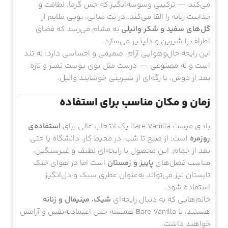
می‌کند — ترکیبی وسوسه‌انگیز که حس گرما، لطافت و
جذابیت زنانه را القا می‌کند. در نت میانی، بویی ملایم از
گل‌های سفید و شکر وانیلی
به مشام می‌رسد که فضای
اطراف را شیرین و دلپذیر می‌سازد.
این رایحه حال‌و‌هوایی آرام، صمیمی و احساسی دارد؛ نه تند
است و نه مصنوعی — درست مثل بوی پوست تمیز و تازه
بعد از دوش، با رگه‌ای از شیرینی خوشایند وانیل.
زمان و مکان مناسب برای استفاده
بادی میست Bare Vanilla یک انتخاب عالی برای
استفاده‌ی
روزمره
است؛ از صبح تا شب، در محیط کار، دانشگاه یا حتی
بعد از حمام. این محصول با رایحه‌ای لطیف و غیرسنگین،
مناسب فصل‌های
پاییز و زمستان
است اما در هوای خنک
تابستان نیز می‌تواند به‌عنوان عطری سبک و دل‌انگیز
استفاده شود.
خانم‌هایی که به دنبال رایحه‌ای
شیک، مینیمال و زنانه
هستند، با Bare Vanilla همیشه حس اعتمادبه‌نفس و آرامش
خواهند داشت.