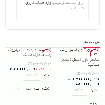
برای ثبت نقد و بررسی
وارد حساب کاربری
خود
شوید.
سایر محصولات
5%
-22%
-13%
ژکساف دارک ماسک
سانچز آناون اسمل (سانچز
ادو
(11)
مشکی)
داوینچ
تومان
۲.۱۴۰.۰۰۰
۲.۷۴۸.۰۰۰
(1)
برند
ژک ساف
تومان
۱۰.۵۰۰.۰۰۰
–
۰۰۰
تومان
۸۵۹.۰۰۰
ب
کشور مبدا برند
ایران
وزن
100 گرم
ک
مناسب برای
مردانه
حجم