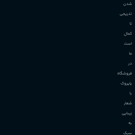
شدن
تدریجی
تا
کمال
است.
ما
در
فروشگاه
پاپروک
با
شعار
زیبایی
به
سبک