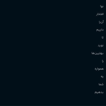
نو!
افتخار
آن‌را
داریم
تا
نوید
بهترین‌ها
را
همواره
به
شما
بدهیم