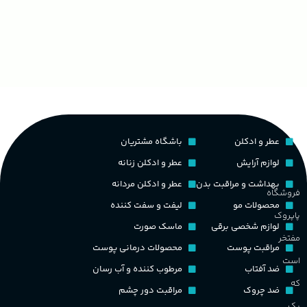
غ
۱۰۰ میلی لیتر
,
دکانت (10 میلی
گروه بویایی
لیتر)
ح
چوبی میوه‌ای مرکباتی
پخش بو
عالی
م
PA_بخش-بو
کشور مبدا برند
فرانسه
عطر و ادکلن
باشگاه مشتریان
م
میوه‌ها و مرکبات، وانیل،
نت‌های چوبی
طبع
تلخ
,
گرم
لوازم آرایش
عطر و ادکلن زنانه
ط
بهداشت و مراقبت بدن
عطر و ادکلن مردانه
فروشگاه
غلظت
محصولات مو
لیفت و سفت کننده
پاپروک
گ
لوازم شخصی برقی
ماسک صورت
مفتخر
اکسترکت دو پرفیوم
مراقبت پوست
محصولات درمانی پوست
گ
است
ضد آفتاب
مرطوب کننده و آب رسان
گروه بویایی
میوه ای
که
ضد چروک
مراقبت دور چشم
PA_
یک