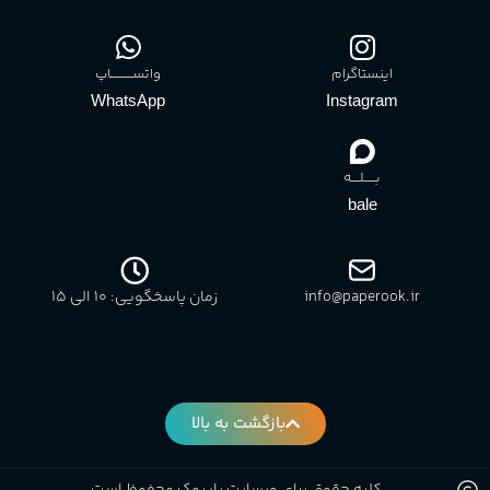
اینستاگرام
واتســــــــــاپ
WhatsApp
Instagram
بـــــلــــه
bale
info@paperook.ir
زمان پاسخگویی: 10 الی ۱5
بازگشت به بالا
کلیه حقوق برای وبسایت پاپروک محفوظ است.