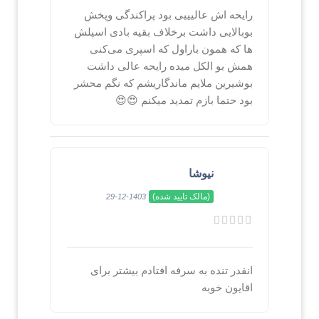
رایحه اش عالیییی بود پراکندگی وپخش
بوبالایی داشت برخلاف بقیه بادی اسپلش
ها که همون باراول که اسپری می‌کنی
همش بو الکل میده رایحه عالی داشت
بوشیرین ملایم ماندگاریشم که نگم محشر
بود حتما بازم تمدید میکنم 😍😍
نیوشا
(مالک تایید شده)
1403-12-29
انقدر تنده به سرفه افتادم بیشتر برای
اقایون خوبه