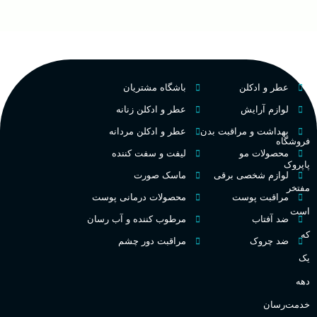
ح
چوبی میوه‌ای مرکباتی
عالی
پخش بو
م
PA_بخش-بو
فرانسه
کشور مبدا برند
عطر و ادکلن
باشگاه مشتریان
م
میوه‌ها و مرکبات، وانیل،
نت‌های چوبی
تلخ
,
گرم
طبع
لوازم آرایش
عطر و ادکلن زنانه
ط
بهداشت و مراقبت بدن
عطر و ادکلن مردانه
فروشگاه
غلظت
محصولات مو
لیفت و سفت کننده
پاپروک
گ
لوازم شخصی برقی
ماسک صورت
مفتخر
اکسترکت دو پرفیوم
مراقبت پوست
محصولات درمانی پوست
گ
است
ضد آفتاب
مرطوب کننده و آب رسان
میوه ای
گروه بویایی
که
ضد چروک
مراقبت دور چشم
PA_
یک
بالا
ماندگاری
دهه
ن
ش
خدمت‌رسان
مناسب برای
ع