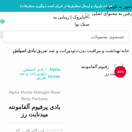
عبور به ناوبری
خدمات پاپروک و ارسال سفارش‌ها در جریان است ( پیگیری سفارشات)
رفتن به محتوای اصلی
0
خانه
بهداشت و مراقبت بدن
دئودورانت و ضد تعریق
بادی اسپلش
بزرگنمایی تصویر
Alpha
/
بادی اسپلش
-
-41%
دئودورانت و ضد
Monte
تعریق
Alpha Monte Midnight Rose
Body Perfume
بادی پرفیوم آلفامونته
میدنایت رز
(دیدگاه کاربر
7
)