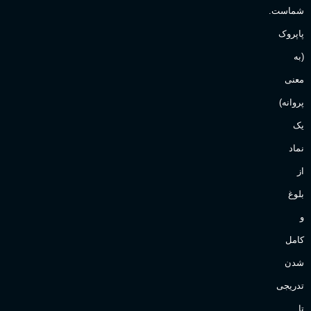
شماست.
آقایان
,
خانم ها
پاپروک
(به
Sanchez
برند
معنی
پروانه)
یک
نماد
از
بلوغ
و
کامل
شدن
تدریجی
تا