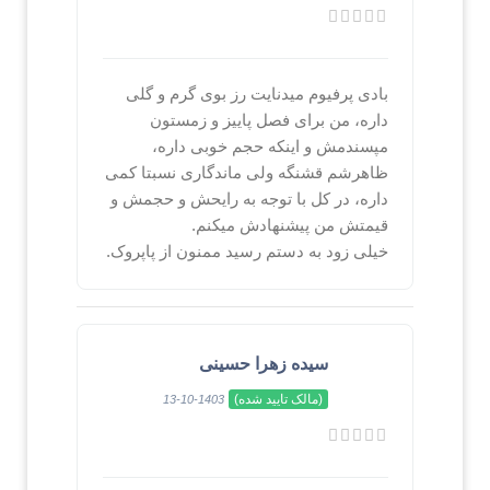
بادی پرفیوم میدنایت رز بوی گرم و گلی
داره، من برای فصل پاییز و زمستون
مپسندمش و اینکه حجم خوبی داره،
ظاهرشم قشنگه ولی ماندگاری نسبتا کمی
داره، در کل با توجه به رایحش و حجمش و
قیمتش من پیشنهادش میکنم.
خیلی زود به دستم رسید ممنون از پاپروک.
سیده زهرا حسینی
(مالک تایید شده)
1403-10-13