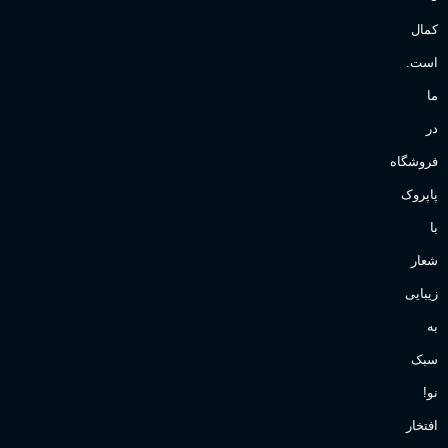
کمال
است.
ما
در
فروشگاه
پاپروک
با
شعار
زیبایی
به
سبک
نو!
افتخار