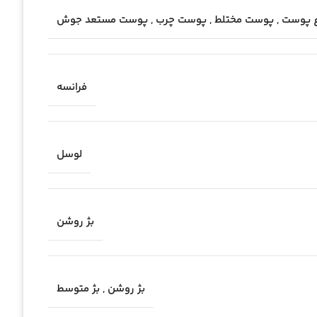
ع پوست
,
پوست مختلط
,
پوست چرب
,
پوست مستعد جوش
فرانسه
لوسل
بژ روشن
بژ روشن
,
بژ متوسط