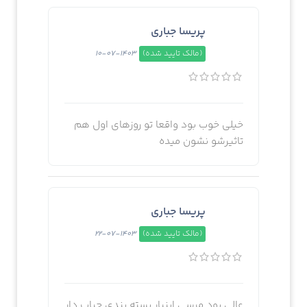
پریسا جباری
(مالک تایید شده)
1403-07-10
خیلی خوب بود واقعا تو روزهای اول هم
تاثیرشو نشون میده
پریسا جباری
(مالک تایید شده)
1403-07-22
عالی بود مرسی اینبار بسته بندی حباب دار