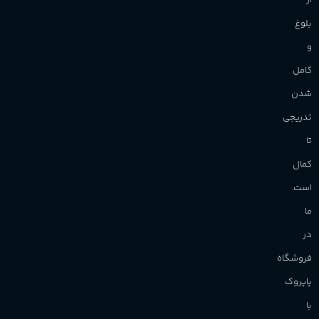
از
بلوغ
و
کامل
شدن
تدریجی
تا
کمال
است.
ما
در
فروشگاه
پاپروک
با