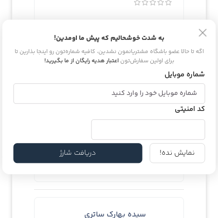
اولین باره دارم ازش استفاده میکنم خوبه
به شدت خوشحالیم که پیش ما اومدین!
اصلا الکل نداره
اگه تا حالا عضو باشگاه مشتریانمون نشدین، کافیه شماره‌تون رو اینجا بذارین تا
برای اولین سفارش‌تون
اعتبار هدیه رایگان از ما بگیرید!
شماره موبایل
هانیه طبرستانی
کد امنیتی
(مالک تایید شده)
1403-11-17
نمایش نده!
دریافت شارژ
تخصصی ندارم برای امتحان خریدم
سیده بهارک ساتری