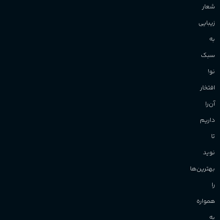
شعار
زیبایی
به
سبک
نو!
افتخار
آن‌را
داریم
تا
نوید
بهترین‌ها
را
همواره
به