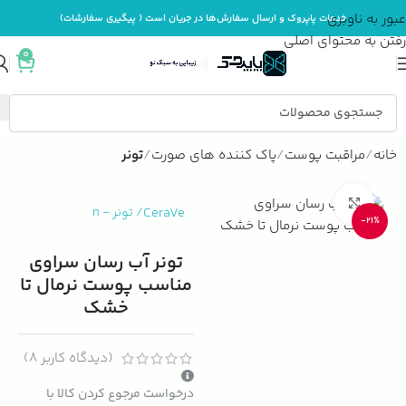
عبور به ناوبری
خدمات پاپروک و ارسال سفارش‌ها در جریان است ( پیگیری سفارشات)
رفتن به محتوای اصلی
0
خانه
مراقبت پوست
پاک کننده های صورت
تونر
بزرگنمایی تصویر
CeraVe
/
تونر
-
n
-21%
تونر آب رسان سراوی
مناسب پوست نرمال تا
خشک
(دیدگاه کاربر
8
)
درخواست مرجوع کردن کالا با