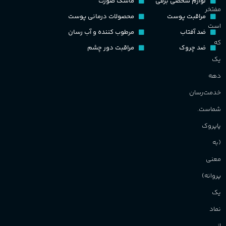
لوازم شخصی برقی
ماسک صورت
نت‌های چوبی
طبع
تلخ
,
گرم
مفتخر
مراقبت پوست
محصولات درمانی پوست
ط
است
ضد آفتاب
مرطوب کننده و آب رسان
غلظت
که
ضد چروک
مراقبت دور چشم
گ
یک
اکسترکت دو پرفیوم
دهه
گ
گروه بویایی
میوه ای
خدمت‌رسان
PA_
شماست.
ماندگاری
بالا
پاپروک
ن
(به
ش
مناسب برای
م
معنی
پروانه)
آقایان
,
خانم ها
یک
برند
Sanchez
نماد