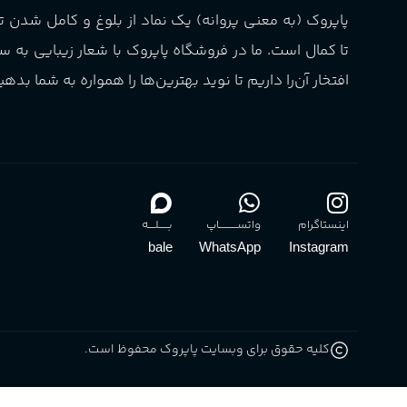
گروه بویایی
میوه ای
پاپروک (به معنی پروانه) یک نماد از بلوغ و کامل شدن 
تا کمال است. ما در فروشگاه پاپروک با شعار زیبایی به س
ماندگاری
بالا
افتخار آن‌را داریم تا نوید بهترین‌ها را همواره به شما بدهی
مناسب برای
آقایان
,
خانم ها
برند
Sanchez
اینستاگرام
واتســــــــــاپ
بـــــلــــه
bale
WhatsApp
Instagram
کلیه حقوق برای وبسایت پاپروک محفوظ است.