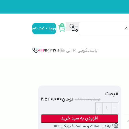
0
ورود / ثبت نام
پاسخگویی 10 الی 15
91031714
021
قیمت
تومان
۲.۵۴۰.۰۰۰
تومان
۲.۸۹۰.۰۰۰
افزودن به سبد خرید
ت
گارانتی اصالت و سلامت فیزیکی کالا