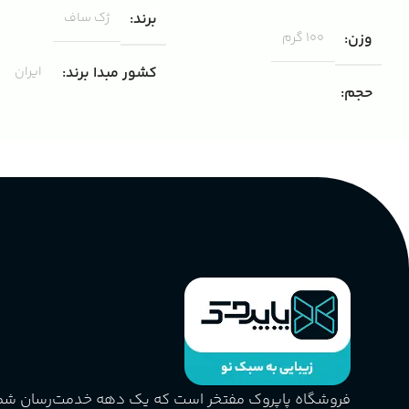
انتخاب گزینه ها
برند
ژک ساف
وزن
100 گرم
کشور مبدا برند
ایران
حجم
مناسب برای
مردانه
۱۰۰ میلی لیتر
,
دکانت (10 میلی
لیتر)
گروه بویایی
پخش بو
عالی
چوبی میوه‌ای مرکباتی
کشور مبدا برند
فرانسه
PA_بخش-بو
طبع
تلخ
,
گرم
میوه‌ها و مرکبات، وانیل،
نت‌های چوبی
غلظت
اکسترکت دو پرفیوم
فروشگاه پاپروک مفتخر است که یک دهه خدمت‌رسان ش