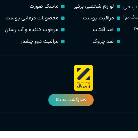
سیب، نارنج، خربزه، یاسمی
لوازم شخصی برقی
ماسک صورت
کوهی، پاتچولی، عنبر، م
تدریجی
گروه بویایی
بک نو!
مراقبت پوست
محصولات درمانی پوست
گلی خوراکی طبیعت شیرین
م
ضد آفتاب
مرطوب کننده و آب رسان
ضد چروک
مراقبت دور چشم
PA_بخش-بو
نارنج، پرتقال، لیمو، گل
شمعدانی، بنفشه، پاتچولی،
عنبر، مشک
بازگشت به بالا