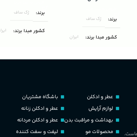
افزودن به سبد خرید
افزودن به سبد خرید
برند
ژک ساف
برند
ژک ساف
کشور مبدا برند
ایرا
کشور مبدا برند
ایران
غلظت
ادوپرفیوم
غلظت
ادوپرفیوم
حجم
100 میلی لیتر
حجم
75 میلی لیتر
مناسب برای
مردانه
ماندگاری
متوسط
عطر و ادکلن
باشگاه مشتریان
طبع
تند و خنک
لوازم آرایش
عطر و ادکلن زنانه
مناسب برای
مردانه
بهداشت و مراقبت بدن
عطر و ادکلن مردانه
PA_بخش-بو
طبع
خنک، شیرین و ملایم
محصولات مو
لیفت و سفت کننده
ماست.