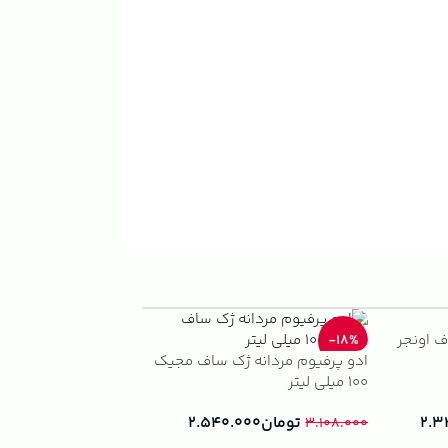
ف اونجر
ژک ساف نایت ویش
-33%
-18%
ادو پرفیوم مردانه ژک ساف مجیک
(1)
100 میلی لیتر
تومان
.۰۰۰
۲.۸۹۰.۰۰۰
تومان
۲.۵۴۰.۰۰۰
۲.۳
۳.۱۰۸.۰۰۰
افزودن به سبد خرید