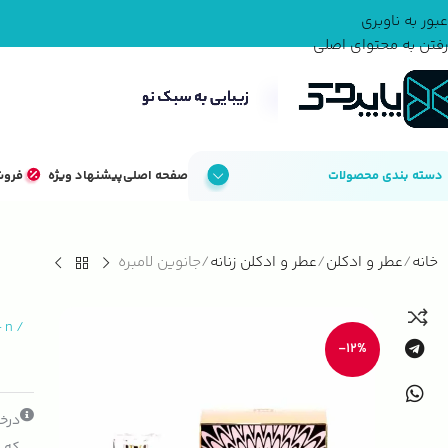
عبور به ناوبری
رفتن به محتوای اصلی
دسته بندی محصولات
صفحه اصلی
پیشنهاد ویژه
فروش
خانه
عطر و ادکلن
عطر و ادکلن زنانه
جانوین لامبره
-
n
/
-12%
درخو
که ک